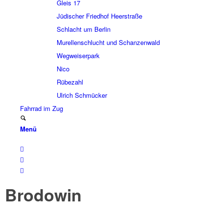
Gleis 17
Jüdi­scher Fried­hof Heer­straße
Schlacht um Berlin
Murel­len­schlucht und Schan­zen­wald
Wegwei­ser­park
Nico
Rübe­zahl
Ulrich Schmücker
Fahr­rad im Zug
Menü
Brodo­win