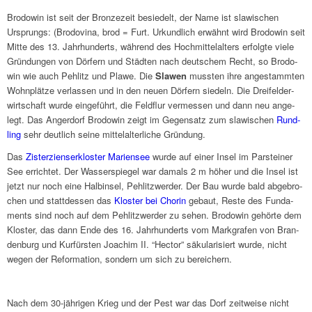
Brodo­win ist seit der Bron­ze­zeit besie­delt, der Name ist slawi­schen
Ursprungs: (Brodo­vina, brod = Furt. Urkund­lich erwähnt wird Brodo­win seit
Mitte des 13. Jahr­hun­derts, während des Hoch­mit­tel­al­ters erfolgte viele
Grün­dun­gen von Dörfern und Städ­ten nach deut­schem Recht, so Brodo­
win wie auch Pehlitz und Plawe. Die
Slawen
muss­ten ihre ange­stamm­ten
Wohn­plätze verlas­sen und in den neuen Dörfern siedeln. Die Drei­fel­der­
wirt­schaft wurde einge­führt, die Feld­flur vermes­sen und dann neu ange­
legt. Das Anger­dorf Brodo­win zeigt im Gegen­satz zum slawi­schen
Rund­
ling
sehr deut­lich seine mittel­al­ter­li­che Grün­dung.
Das
Zister­zi­en­ser­klo­ster Mari­en­see
wurde auf einer Insel im Parstei­ner
See errich­tet. Der Wasser­spie­gel war damals 2 m höher und die Insel ist
jetzt nur noch eine Halb­in­sel, Pehlitz­wer­der. Der Bau wurde bald abge­bro­
chen und statt­des­sen das
Kloster bei Chorin
gebaut, Reste des Funda­
ments sind noch auf dem Pehlitz­wer­der zu sehen. Brodo­win gehörte dem
Kloster, das dann Ende des 16. Jahr­hun­derts vom Mark­gra­fen von Bran­
den­burg und Kurfür­sten Joachim II. “Hector” säku­la­ri­siert wurde, nicht
wegen der Refor­ma­tion, sondern um sich zu berei­chern.
Nach dem 30-jähri­gen Krieg und der Pest war das Dorf zeit­weise nicht