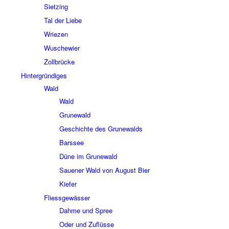
Siet­zing
Tal der Liebe
Wrie­zen
Wusche­wier
Zoll­brücke
Hinter­grün­di­ges
Wald
Wald
Grune­wald
Geschichte des Grune­walds
Bars­see
Düne im Grune­wald
Saue­ner Wald von August Bier
Kiefer
Fliess­ge­wäs­ser
Dahme und Spree
Oder und Zuflüsse