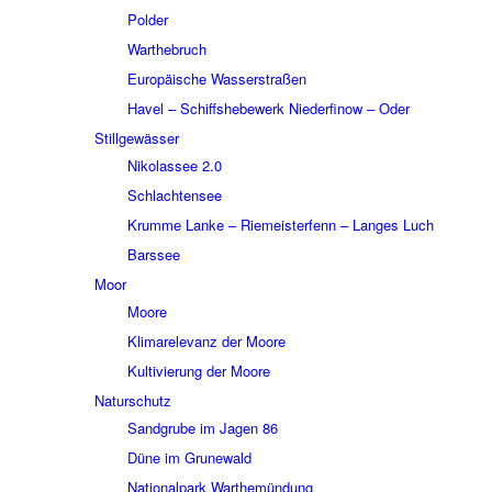
Polder
Wart­he­bruch
Euro­päi­sche Wasser­stra­ßen
Havel – Schiffs­he­be­werk Nieder­fi­now – Oder
Still­ge­wäs­ser
Niko­las­see 2.0
Schlach­ten­see
Krumme Lanke – Riemei­ster­fenn – Langes Luch
Bars­see
Moor
Moore
Klima­re­le­vanz der Moore
Kulti­vie­rung der Moore
Natur­schutz
Sand­grube im Jagen 86
Düne im Grune­wald
Natio­nal­park Warthe­mün­dung