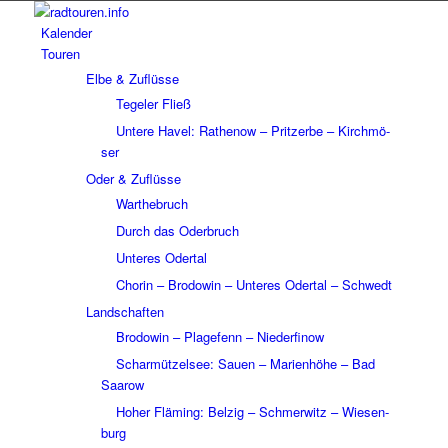
Kalen­der
Touren
Elbe & Zuflüsse
Tege­ler Fließ
Untere Havel: Rathe­now – Prit­zerbe – Kirch­mö­
ser
Oder & Zuflüsse
Wart­he­bruch
Durch das Oder­bruch
Unte­res Oder­tal
Chorin – Brodo­win – Unte­res Oder­tal – Schwedt
Land­schaf­ten
Brodo­win – Plage­fenn – Nieder­fi­now
Schar­müt­zel­see: Sauen – Mari­en­höhe – Bad
Saarow
Hoher Fläming: Belzig – Schmer­witz – Wiesen­
burg