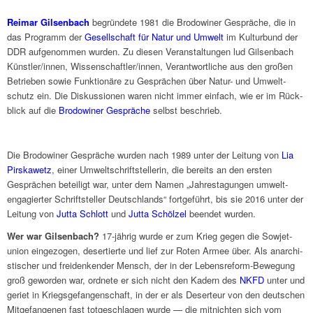
Reimar Gilsen­bach
begrün­dete 1981 die Brodo­wi­ner Gesprä­che, die in
das Programm der
Gesell­schaft für Natur und Umwelt
im Kultur­bund der
DDR aufge­nom­men wurden. Zu diesen Veran­stal­tun­gen lud Gilsen­bach
Künstler/innen, Wissenschaftler/innen, Verant­wort­li­che aus den großen
Betrie­ben sowie Funk­tio­näre zu Gesprä­chen über Natur- und Umwelt­
schutz ein. Die Diskus­sio­nen waren nicht immer einfach, wie er im Rück­
blick auf die
Brodo­wi­ner Gesprä­che
selbst beschrieb.
Die Brodo­wi­ner Gesprä­che wurden nach 1989 unter der Leitung von
Lia
Pirska­wetz
, einer Umwelt­schrift­stel­le­rin, die bereits an den ersten
Gesprä­chen betei­ligt war, unter dem Namen „Jahres­ta­gun­gen umwelt­
enga­gier­ter Schrift­stel­ler Deutsch­lands“ fort­ge­führt, bis sie 2016 unter der
Leitung von
Jutta Schlott
und
Jutta Schöl­zel
been­det wurden.
Wer war Gilsen­bach?
17-jährig wurde er zum Krieg gegen die Sowjet­
union einge­zo­gen, deser­tierte und lief zur Roten Armee über. Als anar­chi­
sti­scher und frei­den­ken­der Mensch, der in der Lebens­re­form-Bewe­gung
groß gewor­den war, ordnete er sich nicht den Kadern des
NKFD
unter und
geriet in Kriegs­ge­fan­gen­schaft, in der er als Deser­teur von den deut­schen
Mitge­fan­ge­nen fast totge­schla­gen wurde — die mitnich­ten sich vom