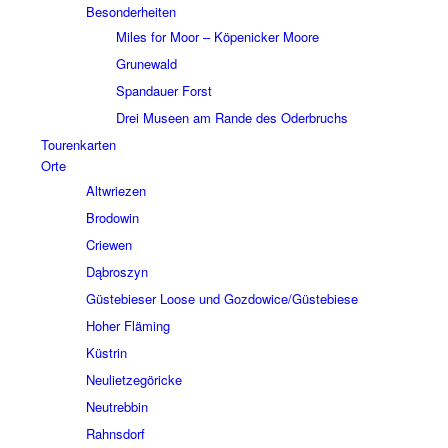
Beson­der­hei­ten
Miles for Moor – Köpe­nicker Moore
Grune­wald
Span­dauer Forst
Drei Museen am Rande des Oder­bruchs
Touren­kar­ten
Orte
Altwrie­zen
Brodo­win
Crie­wen
Dąbros­zyn
Güste­bie­ser Loose und Gozdowice/Güstebiese
Hoher Fläming
Küstrin
Neuliet­ze­gö­ricke
Neutreb­bin
Rahns­dorf