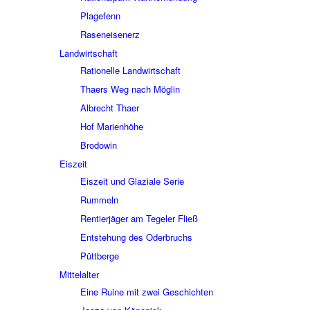
Plage­fenn
Rasen­ei­sen­erz
Land­wirt­schaft
Ratio­nelle Land­wirt­schaft
Thaers Weg nach Möglin
Albrecht Thaer
Hof Mari­en­höhe
Brodo­win
Eiszeit
Eiszeit und Glaziale Serie
Rummeln
Rentier­jä­ger am Tege­ler Fließ
Entste­hung des Oder­bruchs
Pütt­berge
Mittel­al­ter
Eine Ruine mit zwei Geschich­ten