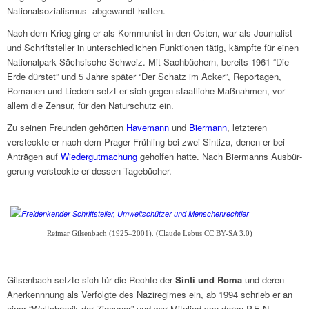
Natio­nal­so­zia­lis­mus abge­wandt hatten.
Nach dem Krieg ging er als Kommu­nist in den Osten, war als Jour­na­list
und Schrift­stel­ler in unter­schied­li­chen Funk­tio­nen tätig, kämpfte für einen
Natio­nal­park Säch­si­sche Schweiz. Mit Sach­bü­chern, bereits 1961 “Die
Erde dürstet” und 5 Jahre später “Der Schatz im Acker”, Repor­ta­gen,
Roma­nen und Liedern setzt er sich gegen staat­li­che Maßnah­men, vor
allem die Zensur, für den Natur­schutz ein.
Zu seinen Freun­den gehör­ten
Have­mann
und
Bier­mann
, letz­te­ren
versteckte er nach dem Prager Früh­ling bei zwei Sintiza, denen er bei
Anträ­gen auf
Wieder­gut­ma­chung
gehol­fen hatte. Nach Bier­manns Ausbür­
ge­rung versteckte er dessen Tage­bü­cher.
Reimar Gilsen­bach (1925–2001). (Claude Lebus CC BY-SA 3.0)
Gilsen­bach setzte sich für die Rechte der
Sinti und Roma
und deren
Aner­kenn­nung als Verfolgte des Nazi­re­gimes ein, ab 1994 schrieb er an
einer “Welt­chro­nik der Zigeu­ner” und war Mitglied von deren P.E.N.-