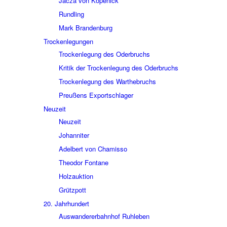
Jacza von Köpe­nick
Rund­ling
Mark Bran­den­burg
Trocken­le­gun­gen
Trocken­le­gung des Oder­bruchs
Kritik der Trocken­le­gung des Oder­bruchs
Trocken­le­gung des Wart­he­bruchs
Preu­ßens Export­schla­ger
Neuzeit
Neuzeit
Johan­ni­ter
Adel­bert von Chamisso
Theo­dor Fontane
Holz­auk­tion
Grütz­pott
20. Jahr­hun­dert
Auswan­de­rer­bahn­hof Ruhle­ben