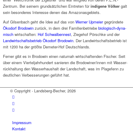
Zentrum. Bei seinem grund­sätz­li­chen Eintre­ten für
indi­gene Völker
galt
sein beson­de­res Inter­esse denen das Amazo­nas­ge­biets.
Auf Gilsen­bach geht die Idee auf das von
Werner Upmeier
gegrün­dete
Ökodorf Brodo­win
zurück, in dem drei Fami­li­en­be­triebe
biolo­gisch-dyna­
misch
wirt­schaf­ten:
Hof Schwal­ben­nest
, Ziege­hof Pörschke und der
Land­wirt­schafts­be­trieb Ökodorf Brodo­win
. Der Land­wirt­schafts­be­trieb ist
mit 1200 ha der größte Deme­ter-Hof Deutsch­lands.
Ferner gibt es in Brodo­win einen natur­nah wirt­schaf­ten­den Fischer. Seit
über einem Vier­tel­jahr­hun­dert sanie­ren die Brodowiner/innen mit Wasser­
rück­hal­tung den Wasser­haus­halt der Land­schaft, was im Plage­fenn zu
deut­li­chen Verbes­se­run­gen geführt hat.
© Copyright - Landsberg-Becher, 2026
Impres­sum
Kontakt