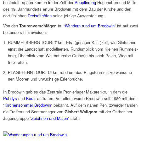
besie­delt, später kamen in der Zeit der
Peuplie­rung
Huge­not­ten und Mitte
des 19. Jahr­hun­derts erfuhr Brodo­win mit dem Bau der Kirche und den
dort übli­chen
Drei­seit­hö­fen
seine jetzige Ausge­stal­tung.
Von den
Touren­vor­schlä­gen
in “
Wandern rund um Brodo­win
” ist auf zwei
beson­ders hinzu­wei­sen:
RUMMELSBERG-TOUR: 7 km. Eis- (genauer Kalt-)zeit, wie Glet­scher
einst die Land­schaft model­lier­ten, Rund­um­blick vom Klei­nen Rummels­
berg, Überblick vom Welt­na­tur­erbe Grum­sin bis nach Polen, Weg mit
Info-Tafeln.
PLAGEFENN-TOUR: 12 km rund um das Plage­fenn mit verwun­sche­
nen Mooren und urwüchsige Erlenbrüche.
In Brodo­win gab es das Zentrale Pionier­la­ger Maka­renko, in dem die
Puhdys
und
Karat
auftra­ten. Vor allem wurde Brodo­win seit 1980 mit dem
“
Kirchen­som­mer Brodo­win
” bekannt. Auf dem nahen Pehlitz­wer­der fanden
die Tref­fen und Sommer­la­ger von
Gisbert Wali­gora
mit der Ostber­li­ner
Jugend­gruppe “
Zeich­nen und Malen
” statt.