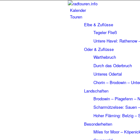
Kalen­der
Touren
Elbe & Zuflüsse
Tege­ler Fließ
Untere Havel: Rathe­now – 
Oder & Zuflüsse
Wart­he­bruch
Durch das Oder­bruch
Unte­res Oder­tal
Chorin – Brodo­win – Unte
Land­schaf­ten
Brodo­win – Plage­fenn – Ni
Schar­müt­zel­see: Sauen 
Hoher Fläming: Belzig – 
Beson­der­hei­ten
Miles for Moor – Köpe­ni