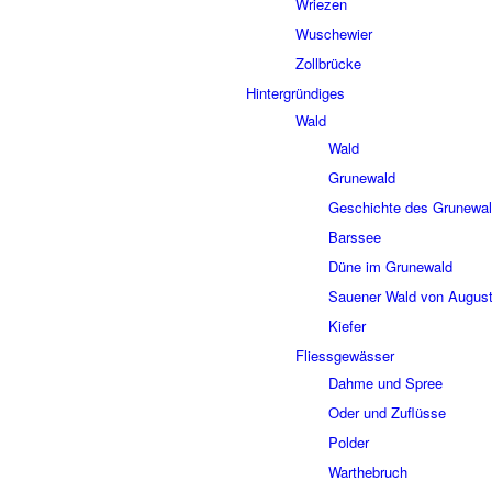
Wrie­zen
Wusche­wier
Zoll­brücke
Hinter­grün­di­ges
Wald
Wald
Grune­wald
Geschichte des Grune­wa
Bars­see
Düne im Grune­wald
Saue­ner Wald von August
Kiefer
Fliess­ge­wäs­ser
Dahme und Spree
Oder und Zuflüsse
Polder
Wart­he­bruch