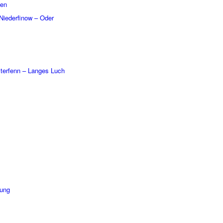
ßen
Nieder­fi­now – Oder
er­fenn – Langes Luch
dung