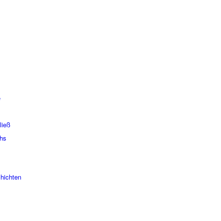
e
ließ
chs
hich­ten