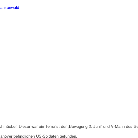
an­zen­wald
mücker. Dieser war ein Terro­rist der „Bewe­gung 2. Juni“ und V‑Mann des Berl
ö­ver befind­li­chen US-Solda­ten gefun­den.