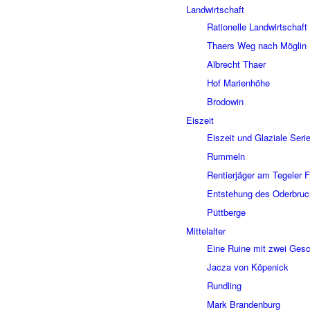
Land­wirt­schaft
Ratio­nelle Land­wirt­schaft
Thaers Weg nach Möglin
Albrecht Thaer
Hof Mari­en­höhe
Brodo­win
Eiszeit
Eiszeit und Glaziale Seri
Rummeln
Rentier­jä­ger am Tege­ler F
Entste­hung des Oder­bru
Pütt­berge
Mittel­al­ter
Eine Ruine mit zwei Gesc
Jacza von Köpe­nick
Rund­ling
Mark Bran­den­burg