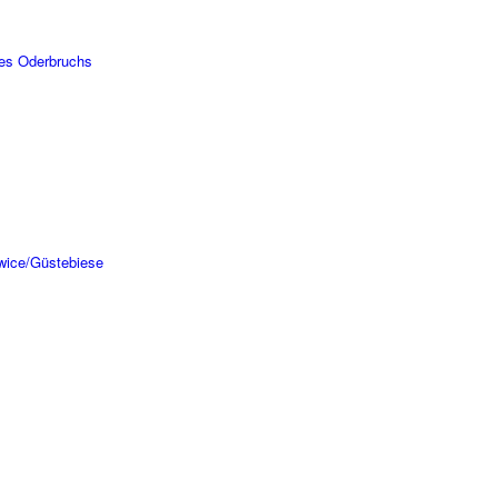
s Oder­bruchs
owice/Güstebiese