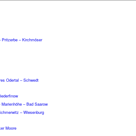
Prit­zerbe – Kirch­mö­ser
­res Oder­tal – Schwedt
eder­fi­now
– Mari­en­höhe – Bad Saarow
Schmer­witz – Wiesen­burg
cker Moore