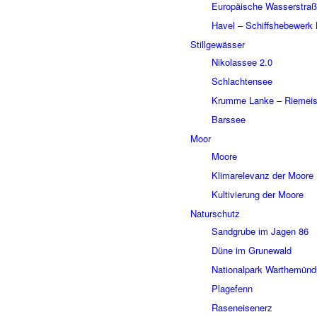
Euro­päi­sche Wasser­stra­
Havel – Schiffs­he­be­werk 
Still­ge­wäs­ser
Niko­las­see 2.0
Schlach­ten­see
Krumme Lanke – Riemei­st
Bars­see
Moor
Moore
Klima­re­le­vanz der Moore
Kulti­vie­rung der Moore
Natur­schutz
Sand­grube im Jagen 86
Düne im Grune­wald
Natio­nal­park Warthe­mün­
Plage­fenn
Rasen­ei­sen­erz