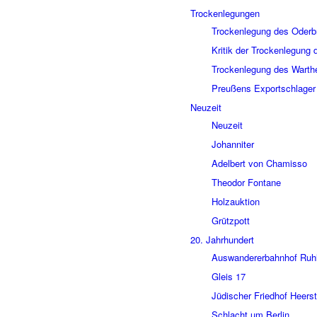
Trocken­le­gun­gen
Trocken­le­gung des Oder­
Kritik der Trocken­le­gung
Trocken­le­gung des Wart­h
Preu­ßens Export­schla­ger
Neuzeit
Neuzeit
Johan­ni­ter
Adel­bert von Chamisso
Theo­dor Fontane
Holz­auk­tion
Grütz­pott
20. Jahr­hun­dert
Auswan­de­rer­bahn­hof Ruh
Gleis 17
Jüdi­scher Fried­hof Heer­s
Schlacht um Berlin