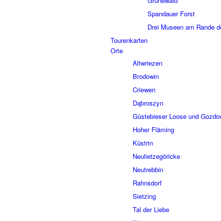
Grune­wald
Span­dauer Forst
Drei Museen am Rande de
Touren­kar­ten
Orte
Altwrie­zen
Brodo­win
Crie­wen
Dąbros­zyn
Güste­bie­ser Loose und Gozd
Hoher Fläming
Küstrin
Neuliet­ze­gö­ricke
Neutreb­bin
Rahns­dorf
Siet­zing
Tal der Liebe