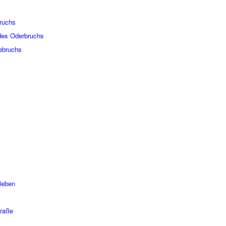
bruchs
 des Oder­bruchs
e­bruchs
le­ben
traße