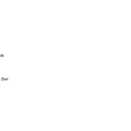
lds
 Bier