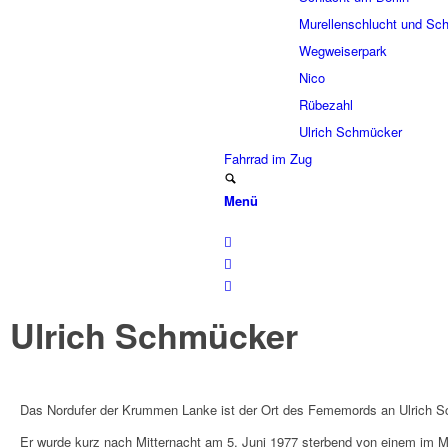
Murel­len­schlucht und Sch
Wegwei­ser­park
Nico
Rübe­zahl
Ulrich Schmücker
Fahr­rad im Zug
Menü
Ulrich Schmücker
Das Nord­ufer der Krum­men Lanke ist der Ort des Feme­mords an Ulrich Sch
Er wurde kurz nach Mitter­nacht am 5. Juni 1977 ster­bend von einem im Man