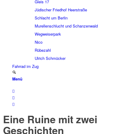
Gleis 17
Jüdi­scher Fried­hof Heer­straße
Schlacht um Berlin
Murel­len­schlucht und Schan­zen­wald
Wegwei­ser­park
Nico
Rübe­zahl
Ulrich Schmücker
Fahr­rad im Zug
Menü
Eine Ruine mit zwei
Geschich­ten