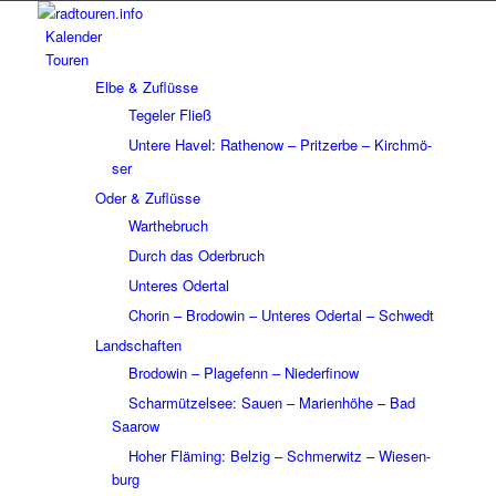
Kalen­der
Touren
Elbe & Zuflüsse
Tege­ler Fließ
Untere Havel: Rathe­now – Prit­zerbe – Kirch­mö­
ser
Oder & Zuflüsse
Wart­he­bruch
Durch das Oder­bruch
Unte­res Oder­tal
Chorin – Brodo­win – Unte­res Oder­tal – Schwedt
Land­schaf­ten
Brodo­win – Plage­fenn – Nieder­fi­now
Schar­müt­zel­see: Sauen – Mari­en­höhe – Bad
Saarow
Hoher Fläming: Belzig – Schmer­witz – Wiesen­
burg