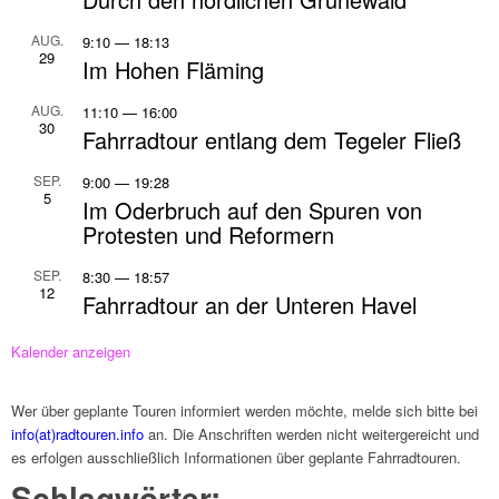
AUG.
9:10
—
18:13
29
Im Hohen Fläming
AUG.
11:10
—
16:00
30
Fahr­rad­tour entlang dem Tege­ler Fließ
SEP.
9:00
—
19:28
5
Im Oder­bruch auf den Spuren von
Prote­sten und Refor­mern
SEP.
8:30
—
18:57
12
Fahr­rad­tour an der Unte­ren Havel
Kalen­der anzei­gen
Wer über geplante Touren infor­miert werden möchte, melde sich bitte bei
info(at)radtouren.info
an. Die Anschrif­ten werden nicht weiter­ge­reicht und
es erfol­gen ausschließ­lich Infor­ma­tio­nen über geplante Fahr­rad­tou­ren.
Schlag­wör­ter: