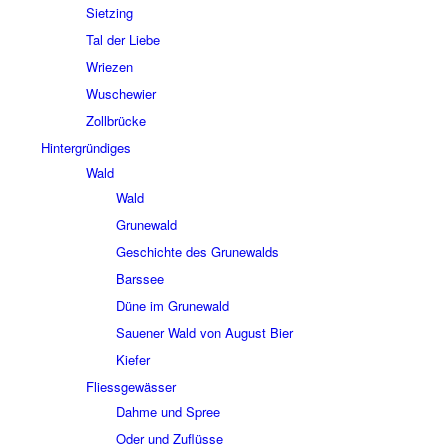
Siet­zing
Tal der Liebe
Wrie­zen
Wusche­wier
Zoll­brücke
Hinter­grün­di­ges
Wald
Wald
Grune­wald
Geschichte des Grune­walds
Bars­see
Düne im Grune­wald
Saue­ner Wald von August Bier
Kiefer
Fliess­ge­wäs­ser
Dahme und Spree
Oder und Zuflüsse