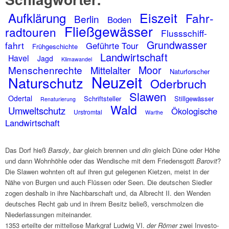
Aufklä­rung
Eiszeit
Fahr­
Berlin
Boden
Fließ­ge­wäs­ser
rad­tou­ren
Fluss­schiff­
Grund­was­ser
fahrt
Geführte Tour
Früh­ge­schichte
Land­wirt­schaft
Havel
Jagd
Klima­wan­del
Moor
Menschen­rechte
Mittel­al­ter
Natur­for­scher
Neuzeit
Natur­schutz
Oder­bruch
Slawen
Oder­tal
Schrift­stel­ler
Still­ge­wäs­ser
Rena­tu­rie­rung
Wald
Umwelt­schutz
Ökolo­gi­sche
Urstrom­tal
Warthe
Land­wirt­schaft
Das Dorf hieß
Barsdy
,
bar
gleich bren­nen und
din
gleich Düne oder Höhe
und dann Wohn­höhle oder das Wendi­sche mit dem Frie­dens­gott
Baro­vit
?
Die Slawen wohn­ten oft auf ihren gut gele­ge­nen Kiet­zen, meist in der
Nähe von Burgen und auch Flüs­sen oder Seen. Die deut­schen Sied­ler
zogen deshalb in ihre Nach­bar­schaft und, da Albrecht II. den Wenden
deut­sches Recht gab und in ihrem Besitz beließ, verschmol­zen die
Nieder­las­sun­gen mitein­an­der.
1353 erteilte der mittel­lose Mark­graf Ludwig VI.
der Römer
zwei Inve­sto­