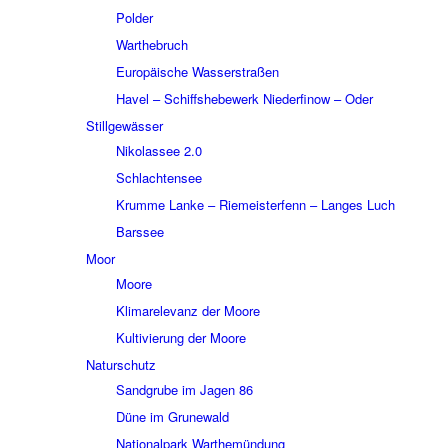
Polder
Wart­he­bruch
Euro­päi­sche Wasser­stra­ßen
Havel – Schiffs­he­be­werk Nieder­fi­now – Oder
Still­ge­wäs­ser
Niko­las­see 2.0
Schlach­ten­see
Krumme Lanke – Riemei­ster­fenn – Langes Luch
Bars­see
Moor
Moore
Klima­re­le­vanz der Moore
Kulti­vie­rung der Moore
Natur­schutz
Sand­grube im Jagen 86
Düne im Grune­wald
Natio­nal­park Warthe­mün­dung