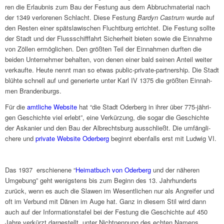
ren die Erlaub­nis zum Bau der Festung aus dem Abbruch­ma­te­rial nach
der 1349 verlo­re­nen Schlacht. Diese Festung
Bardyn Castrum
wurde auf
den Resten einer spät­sla­wi­schen Flucht­burg errich­tet. Die Festung sollte
der Stadt und der Fluss­schiff­fahrt Sicher­heit bieten sowie die Einnahme
von Zöllen ermög­li­chen. Den größ­ten Teil der Einnah­men durf­ten die
beiden Unter­neh­mer behal­ten, von denen einer bald seinen Anteil weiter
verkaufte. Heute nennt man so etwas public-private-part­ner­ship. Die Stadt
blühte schnell auf und gene­rierte unter Karl IV 1375 die größ­ten Einnah­
men Bran­den­burgs.
Für die
amtli­che Website
hat “die Stadt Oder­berg in ihrer über 775-jähri­
gen Geschichte viel erlebt”, eine Verkür­zung, die sogar die Geschichte
der Aska­nier und den Bau der Albrechts­burg ausschließt. Die umfäng­li­
chere und
private Website Oder­berg
beginnt eben­falls erst mit Ludwig VI.
Das 1937 erschie­nene “
Heimat­buch von Oder­berg
und der nähe­ren
Umge­bung” geht wenig­stens bis zum Beginn des 13. Jahr­hun­derts
zurück, wenn es auch die Slawen im Wesent­li­chen nur als Angrei­fer und
oft im Verbund mit Dänen im Auge hat. Ganz in diesem Stil wird dann
auch auf der Infor­ma­ti­ons­ta­fel bei der Festung die Geschichte auf 450
Jahre verkürzt darge­stellt, unter Nicht­nen­nung des echten Namens