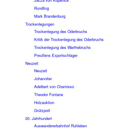
Jacza von Köpe­nick
Rund­ling
Mark Bran­den­burg
Trocken­le­gun­gen
Trocken­le­gung des Oder­bruchs
Kritik der Trocken­le­gung des Oder­bruchs
Trocken­le­gung des Wart­he­bruchs
Preu­ßens Export­schla­ger
Neuzeit
Neuzeit
Johan­ni­ter
Adel­bert von Chamisso
Theo­dor Fontane
Holz­auk­tion
Grütz­pott
20. Jahr­hun­dert
Auswan­de­rer­bahn­hof Ruhle­ben