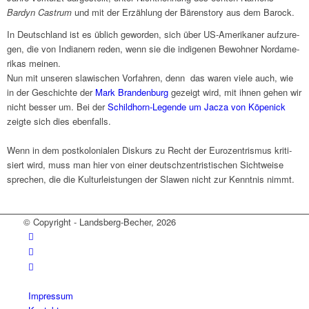
Bardyn Castrum
und mit der Erzäh­lung der Bären­story aus dem Barock.
In Deutsch­land ist es üblich gewor­den, sich über US-Ameri­ka­ner aufzu­re­
gen, die von India­nern reden, wenn sie die indi­ge­nen Bewoh­ner Nord­ame­
ri­kas meinen.
Nun mit unse­ren slawi­schen Vorfah­ren, denn das waren viele auch, wie
in der Geschichte der
Mark Bran­den­burg
gezeigt wird, mit ihnen gehen wir
nicht besser um. Bei der
Schild­horn-Legende um Jacza von Köpe­nick
zeigte sich dies eben­falls.
Wenn in dem post­ko­lo­nia­len Diskurs zu Recht der Euro­zen­tris­mus kriti­
siert wird, muss man hier von einer deutsch­zen­tri­sti­schen Sicht­weise
spre­chen, die die Kultur­lei­stun­gen der Slawen nicht zur Kennt­nis nimmt.
© Copyright - Landsberg-Becher, 2026
Impres­sum