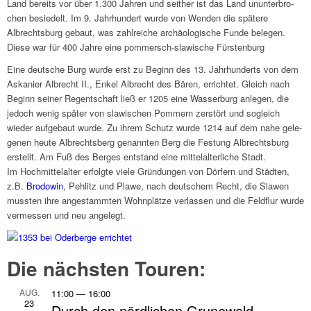
Land bereits vor über 1.300 Jahren und seit­her ist das Land unun­ter­bro­
chen besie­delt. Im 9. Jahr­hun­dert wurde von Wenden die spätere
Albrechts­burg gebaut, was zahl­rei­che archäo­lo­gi­sche Funde bele­gen.
Diese war für 400 Jahre eine pommersch-slawi­sche Fürsten­burg
Eine deut­sche Burg wurde erst zu Beginn des 13. Jahr­hun­derts von dem
Aska­nier Albrecht II., Enkel Albrecht des Bären, errich­tet. Gleich nach
Beginn seiner Regent­schaft ließ er 1205 eine Wasser­burg anle­gen, die
jedoch wenig später von slawi­schen Pommern zerstört und sogleich
wieder aufge­baut wurde. Zu ihrem Schutz wurde 1214 auf dem nahe gele­
ge­nen heute Albrechts­berg genann­ten Berg die Festung Albrechts­burg
erstellt. Am Fuß des Berges entstand eine mittel­al­ter­li­che Stadt.
Im Hoch­mit­tel­al­ter erfolgte viele Grün­dun­gen von Dörfern und Städ­ten,
z.B.
Brodo­win
, Pehlitz und Plawe, nach deut­schem Recht, die Slawen
muss­ten ihre ange­stamm­ten Wohn­plätze verlas­sen und die Feld­flur wurde
vermes­sen und neu ange­legt.
Die näch­sten Touren:
AUG.
11:00
—
16:00
23
Durch den nörd­li­chen Grune­wald