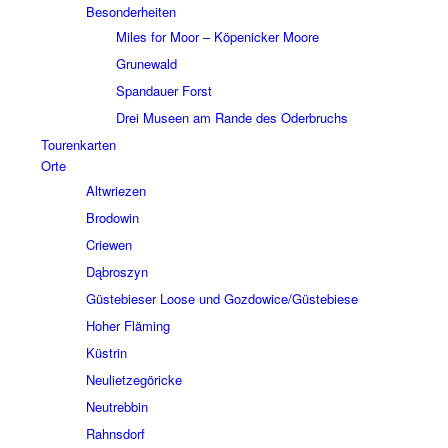
Beson­der­hei­ten
Miles for Moor – Köpe­nicker Moore
Grune­wald
Span­dauer Forst
Drei Museen am Rande des Oder­bruchs
Touren­kar­ten
Orte
Altwrie­zen
Brodo­win
Crie­wen
Dąbros­zyn
Güste­bie­ser Loose und Gozdowice/Güstebiese
Hoher Fläming
Küstrin
Neuliet­ze­gö­ricke
Neutreb­bin
Rahns­dorf