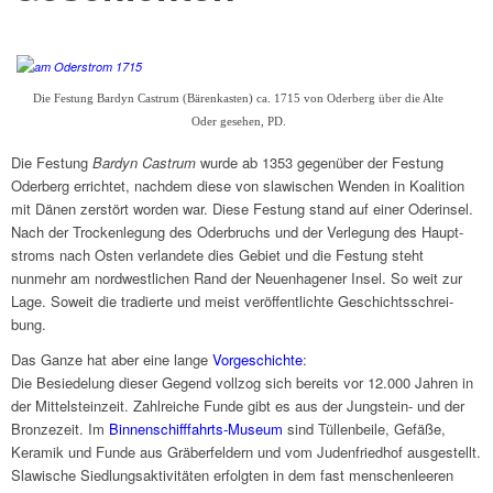
Die Festung Bardyn Castrum (Bären­ka­sten) ca. 1715 von Oder­berg über die Alte
Oder gese­hen, PD.
Die Festung
Bardyn Castrum
wurde ab 1353 gegen­über der Festung
Oder­berg errich­tet, nach­dem diese von slawi­schen Wenden in Koali­tion
mit Dänen zerstört worden war. Diese Festung stand auf einer Oder­in­sel.
Nach der Trocken­le­gung des Oder­bruchs und der Verle­gung des Haupt­
stroms nach Osten verlan­dete dies Gebiet und die Festung steht
nunmehr am nord­west­li­chen Rand der Neuen­ha­ge­ner Insel. So weit zur
Lage. Soweit die tradierte und meist veröf­fent­lichte Geschichts­schrei­
bung.
Das Ganze hat aber eine lange
Vorge­schichte
:
Die Besie­de­lung dieser Gegend voll­zog sich bereits vor 12.000 Jahren in
der Mittel­stein­zeit. Zahl­rei­che Funde gibt es aus der Jung­stein- und der
Bron­ze­zeit. Im
Binnen­schiff­fahrts-Museum
sind Tüllen­beile, Gefäße,
Kera­mik und Funde aus Gräber­fel­dern und vom Juden­fried­hof ausge­stellt.
Slawi­sche Sied­lungs­ak­ti­vi­tä­ten erfolg­ten in dem fast menschen­lee­ren