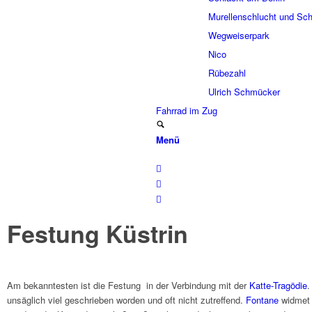
Murel­len­schlucht und Sch
Wegwei­ser­park
Nico
Rübe­zahl
Ulrich Schmücker
Fahr­rad im Zug
Menü
Festung Küstrin
Am bekann­te­sten ist die Festung in der Verbin­dung mit der
Katte-Tragö­die
.
unsäg­lich viel geschrie­ben worden und oft nicht zutref­fend.
Fontane
widmet s