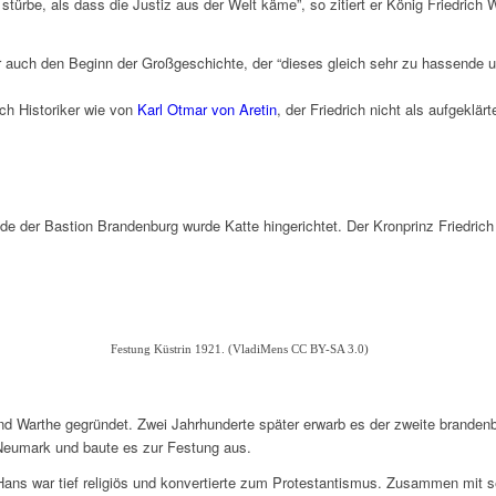
ürbe, als dass die Justiz aus der Welt käme”, so zitiert er König Fried­rich Wi
aber auch den Beginn der Groß­ge­schichte, der “dieses gleich sehr zu hassend
h Histo­ri­ker wie von
Karl Otmar von Aretin
, der Fried­rich nicht als aufge­klär
.
 der Bastion Bran­den­burg wurde Katte hinge­rich­tet. Der Kron­prinz Fried­rich
Festung Küstrin 1921. (Vladi­Mens CC BY-SA 3.0)
Warthe gegrün­det. Zwei Jahr­hun­derte später erwarb es der zweite bran­den­bur
er Neumark und baute es zur Festung aus.
s war tief reli­giös und konver­tierte zum Prote­stan­tis­mus. Zusam­men mit se