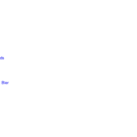
lds
 Bier