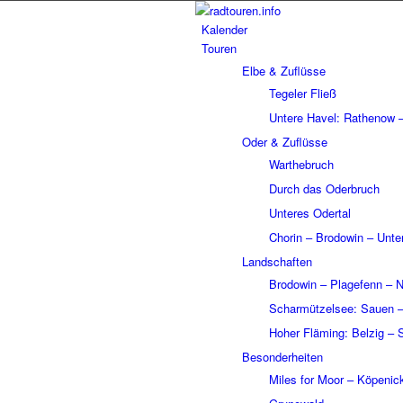
Kalen­der
Touren
Elbe & Zuflüsse
Tege­ler Fließ
Untere Havel: Rathe­now – 
Oder & Zuflüsse
Wart­he­bruch
Durch das Oder­bruch
Unte­res Oder­tal
Chorin – Brodo­win – Unte
Land­schaf­ten
Brodo­win – Plage­fenn – Ni
Schar­müt­zel­see: Sauen 
Hoher Fläming: Belzig – 
Beson­der­hei­ten
Miles for Moor – Köpe­ni