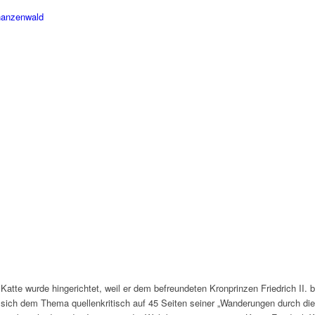
an­zen­wald
 Katte wurde hinge­rich­tet, weil er dem befreun­de­ten Kron­prin­zen Fried­rich II.
ich dem Thema quel­len­kri­tisch auf 45 Seiten seiner „Wande­run­gen durch die M