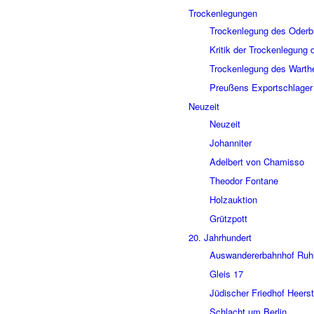
Trocken­le­gun­gen
Trocken­le­gung des Oder­
Kritik der Trocken­le­gung
Trocken­le­gung des Wart­h
Preu­ßens Export­schla­ger
Neuzeit
Neuzeit
Johan­ni­ter
Adel­bert von Chamisso
Theo­dor Fontane
Holz­auk­tion
Grütz­pott
20. Jahr­hun­dert
Auswan­de­rer­bahn­hof Ruh
Gleis 17
Jüdi­scher Fried­hof Heer­s
Schlacht um Berlin