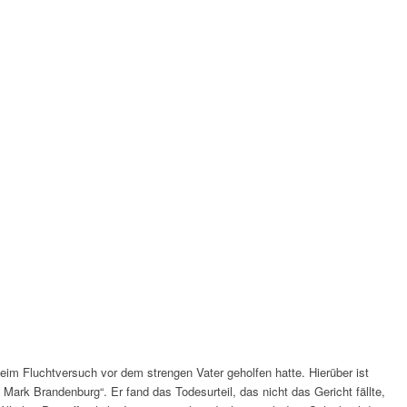
 beim Flucht­ver­such vor dem stren­gen Vater gehol­fen hatte. Hier­über ist
ark Bran­den­burg“. Er fand das Todes­ur­teil, das nicht das Gericht fällte,