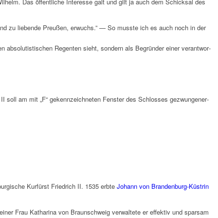
lhelm. Das öffent­li­che Inter­esse galt und gilt ja auch dem Schick­sal des
e und zu liebende Preu­ßen, erwuchs.” — So musste ich es auch noch in der
­ten abso­lu­ti­sti­schen Regen­ten sieht, sondern als Begrün­der einer verant­wor­
 II soll am mit „F“ gekenn­zeich­ne­ten Fenster des Schlos­ses gezwun­ge­ner­
­gi­sche Kurfürst Fried­rich II. 1535 erbte
Johann von Bran­den­burg-Küstrin
iner Frau Katha­rina von Braun­schweig verwal­tete er effek­tiv und spar­sam