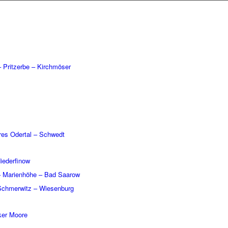
Prit­zerbe – Kirch­mö­ser
­res Oder­tal – Schwedt
eder­fi­now
– Mari­en­höhe – Bad Saarow
Schmer­witz – Wiesen­burg
cker Moore