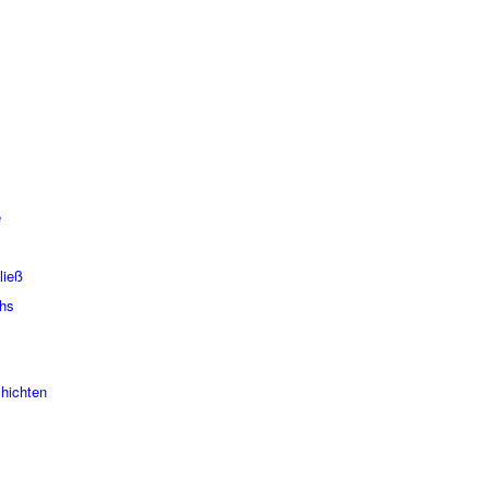
e
ließ
chs
hich­ten