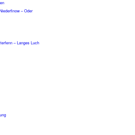
ßen
Nieder­fi­now – Oder
er­fenn – Langes Luch
dung