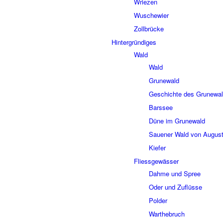
Wrie­zen
Wusche­wier
Zoll­brücke
Hinter­grün­di­ges
Wald
Wald
Grune­wald
Geschichte des Grune­wa
Bars­see
Düne im Grune­wald
Saue­ner Wald von August
Kiefer
Fliess­ge­wäs­ser
Dahme und Spree
Oder und Zuflüsse
Polder
Wart­he­bruch