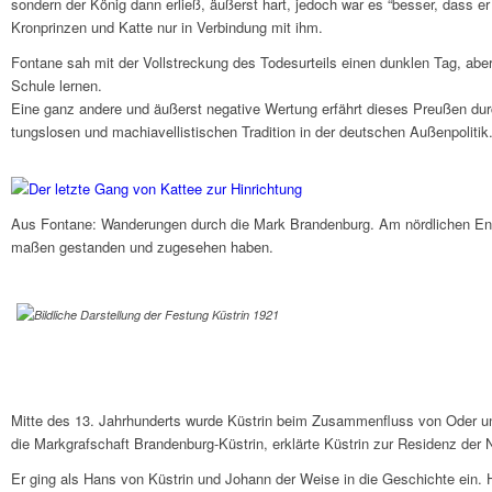
sondern der König dann erließ, äußerst hart, jedoch war es “besser, dass er st
Kron­prin­zen und Katte nur in Verbin­dung mit ihm.
Fontane sah mit der Voll­streckung des Todes­ur­teils einen dunk­len Tag, 
Schule lernen.
Eine ganz andere und äußerst nega­tive Wertung erfährt dieses Preu­ßen durc
tungs­lo­sen und machia­vel­li­sti­schen Tradi­tion in der deut­schen Außen­po­li­tik
Aus Fontane: Wande­run­gen durch die Mark Bran­den­burg. Am nörd­li­chen Ende
ma­ßen gestan­den und zuge­se­hen haben.
Mitte des 13. Jahr­hun­derts wurde Küstrin beim Zusam­men­fluss von Oder und 
die Mark­graf­schaft Bran­den­burg-Küstrin, erklärte Küstrin zur Resi­denz d
Er ging als Hans von Küstrin und Johann der Weise in die Geschichte ein. Han