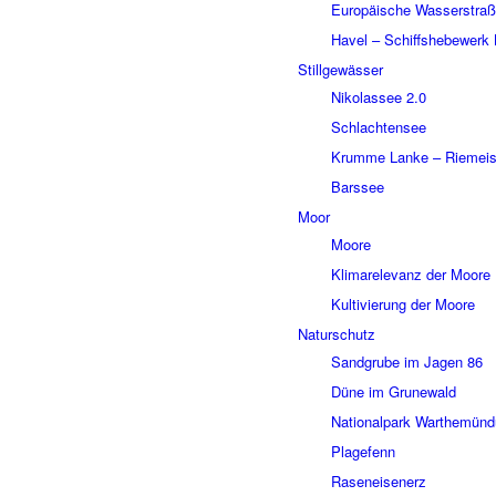
Euro­päi­sche Wasser­stra­
Havel – Schiffs­he­be­werk 
Still­ge­wäs­ser
Niko­las­see 2.0
Schlach­ten­see
Krumme Lanke – Riemei­st
Bars­see
Moor
Moore
Klima­re­le­vanz der Moore
Kulti­vie­rung der Moore
Natur­schutz
Sand­grube im Jagen 86
Düne im Grune­wald
Natio­nal­park Warthe­mün­
Plage­fenn
Rasen­ei­sen­erz