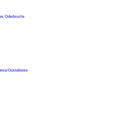
s Oder­bruchs
owice/Güstebiese