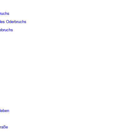
bruchs
 des Oder­bruchs
e­bruchs
le­ben
traße