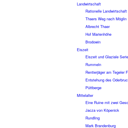
Land­wirt­schaft
Ratio­nelle Land­wirt­schaft
Thaers Weg nach Möglin
Albrecht Thaer
Hof Mari­en­höhe
Brodo­win
Eiszeit
Eiszeit und Glaziale Seri
Rummeln
Rentier­jä­ger am Tege­ler F
Entste­hung des Oder­bru
Pütt­berge
Mittel­al­ter
Eine Ruine mit zwei Gesc
Jacza von Köpe­nick
Rund­ling
Mark Bran­den­burg