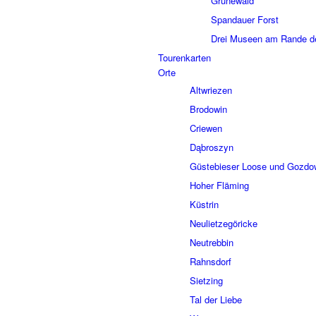
Grune­wald
Span­dauer Forst
Drei Museen am Rande de
Touren­kar­ten
Orte
Altwrie­zen
Brodo­win
Crie­wen
Dąbros­zyn
Güste­bie­ser Loose und Gozd
Hoher Fläming
Küstrin
Neuliet­ze­gö­ricke
Neutreb­bin
Rahns­dorf
Siet­zing
Tal der Liebe