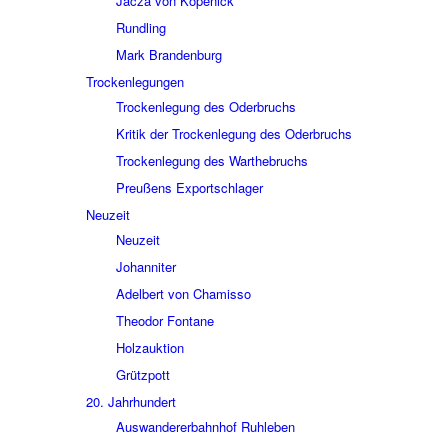
Jacza von Köpe­nick
Rund­ling
Mark Bran­den­burg
Trocken­le­gun­gen
Trocken­le­gung des Oder­bruchs
Kritik der Trocken­le­gung des Oder­bruchs
Trocken­le­gung des Wart­he­bruchs
Preu­ßens Export­schla­ger
Neuzeit
Neuzeit
Johan­ni­ter
Adel­bert von Chamisso
Theo­dor Fontane
Holz­auk­tion
Grütz­pott
20. Jahr­hun­dert
Auswan­de­rer­bahn­hof Ruhle­ben