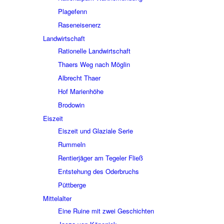
Plage­fenn
Rasen­ei­sen­erz
Land­wirt­schaft
Ratio­nelle Land­wirt­schaft
Thaers Weg nach Möglin
Albrecht Thaer
Hof Mari­en­höhe
Brodo­win
Eiszeit
Eiszeit und Glaziale Serie
Rummeln
Rentier­jä­ger am Tege­ler Fließ
Entste­hung des Oder­bruchs
Pütt­berge
Mittel­al­ter
Eine Ruine mit zwei Geschich­ten