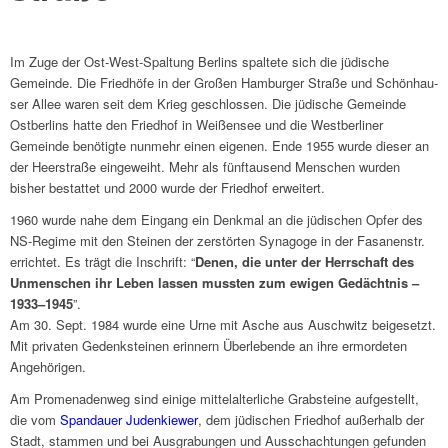
Im Zuge der Ost-West-Spal­tung Berlins spal­tete sich die jüdi­sche
Gemeinde. Die Fried­höfe in der Großen Hambur­ger Straße und Schön­hau­
ser Allee waren seit dem Krieg geschlos­sen. Die jüdi­sche Gemeinde
Ostber­lins hatte den Fried­hof in Weißen­see und die West­ber­li­ner
Gemeinde benö­tigte nunmehr einen eige­nen. Ende 1955 wurde dieser an
der Heer­straße einge­weiht. Mehr als fünf­tau­send Menschen wurden
bisher bestat­tet und 2000 wurde der Fried­hof erwei­tert.
1960 wurde nahe dem Eingang ein Denk­mal an die jüdi­schen Opfer des
NS-Regime mit den Stei­nen der zerstör­ten Synagoge in der Fasa­nen­str.
errich­tet. Es trägt die Inschrift: “
Denen, die unter der Herr­schaft des
Unmen­schen ihr Leben lassen muss­ten zum ewigen Gedächt­nis –
1933–1945
”.
Am 30. Sept. 1984 wurde eine Urne mit Asche aus Ausch­witz beigesetzt.
Mit priva­ten Gedenk­stei­nen erin­nern Über­le­bende an ihre ermor­de­ten
Ange­hö­ri­gen.
Am Prome­na­den­weg sind einige mittel­al­ter­li­che Grab­steine aufge­stellt,
die vom
Span­dauer Juden­kie­wer
, dem jüdi­schen Fried­hof außer­halb der
Stadt, stam­men und bei Ausgra­bun­gen und Ausschach­tun­gen gefun­den