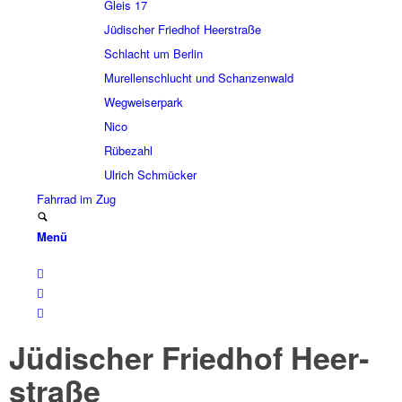
Gleis 17
Jüdi­scher Fried­hof Heer­straße
Schlacht um Berlin
Murel­len­schlucht und Schan­zen­wald
Wegwei­ser­park
Nico
Rübe­zahl
Ulrich Schmücker
Fahr­rad im Zug
Menü
Jüdi­scher Fried­hof Heer­
straße