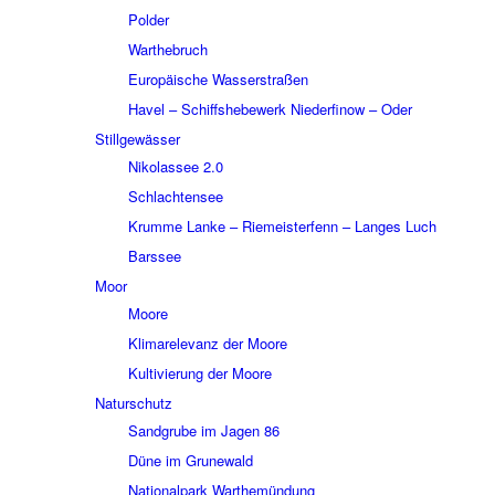
Polder
Wart­he­bruch
Euro­päi­sche Wasser­stra­ßen
Havel – Schiffs­he­be­werk Nieder­fi­now – Oder
Still­ge­wäs­ser
Niko­las­see 2.0
Schlach­ten­see
Krumme Lanke – Riemei­ster­fenn – Langes Luch
Bars­see
Moor
Moore
Klima­re­le­vanz der Moore
Kulti­vie­rung der Moore
Natur­schutz
Sand­grube im Jagen 86
Düne im Grune­wald
Natio­nal­park Warthe­mün­dung