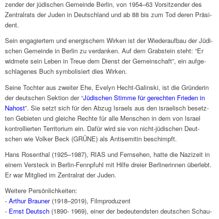
zen­der der jüdi­schen Gemeinde Berlin, von 1954–63 Vorsit­zen­der des
Zentral­rats der Juden in Deutsch­land und ab 88 bis zum Tod deren Präsi­
dent.
Sein enga­gier­tem und ener­gi­schem Wirken ist der Wieder­auf­bau der Jüdi­
schen Gemeinde in Berlin zu verdan­ken. Auf dem Grab­stein steht: “Er
widmete sein Leben in Treue dem Dienst der Gemein­schaft”, ein aufge­
schla­ge­nes Buch symbo­li­siert dies Wirken.
Seine Toch­ter aus zwei­ter Ehe, Evelyn Hecht-Galin­ski, ist die Grün­de­rin
der deut­schen Sektion der “
Jüdi­schen Stimme für gerech­ten Frie­den in
Nahost
”. Sie setzt sich für den Abzug Isra­els aus den israe­lisch besetz­
ten Gebie­ten und glei­che Rechte für alle Menschen in dem von Israel
kontrol­lier­ten Terri­to­rium ein. Dafür wird sie von nicht-jüdi­schen Deut­
schen wie Volker Beck (GRÜNE) als Anti­se­mi­tin beschimpft.
Hans Rosen­thal (1925–1987), RIAS und Fern­se­hen, hatte die Nazi­zeit in
einem Versteck in Berlin-Fennpfuhl mit Hilfe dreier Berli­ne­rin­nen über­lebt.
Er war Mitglied im Zentral­rat der Juden.
Weitere Persön­lich­kei­ten:
-
Arthur Brau­ner
(1918–2019), Film­pro­du­zent
-
Ernst Deutsch
(1890- 1969), einer der bedeu­tend­sten deut­schen Schau­