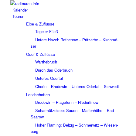
Kalen­der
Touren
Elbe & Zuflüsse
Tege­ler Fließ
Untere Havel: Rathe­now – Prit­zerbe – Kirch­mö­
ser
Oder & Zuflüsse
Wart­he­bruch
Durch das Oder­bruch
Unte­res Oder­tal
Chorin – Brodo­win – Unte­res Oder­tal – Schwedt
Land­schaf­ten
Brodo­win – Plage­fenn – Nieder­fi­now
Schar­müt­zel­see: Sauen – Mari­en­höhe – Bad
Saarow
Hoher Fläming: Belzig – Schmer­witz – Wiesen­
burg