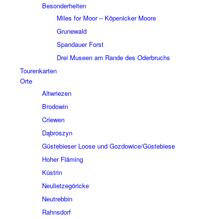
Beson­der­hei­ten
Miles for Moor – Köpe­nicker Moore
Grune­wald
Span­dauer Forst
Drei Museen am Rande des Oder­bruchs
Touren­kar­ten
Orte
Altwrie­zen
Brodo­win
Crie­wen
Dąbros­zyn
Güste­bie­ser Loose und Gozdowice/Güstebiese
Hoher Fläming
Küstrin
Neuliet­ze­gö­ricke
Neutreb­bin
Rahns­dorf