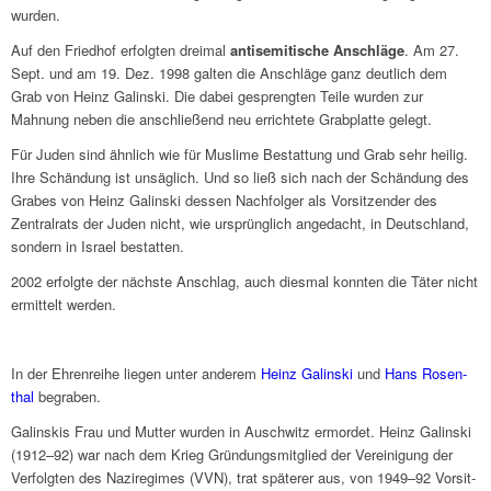
wurden.
Auf den Fried­hof erfolg­ten drei­mal
anti­se­mi­ti­sche Anschläge
. Am 27.
Sept. und am 19. Dez. 1998 galten die Anschläge ganz deut­lich dem
Grab von Heinz Galin­ski. Die dabei gespreng­ten Teile wurden zur
Mahnung neben die anschlie­ßend neu errich­tete Grab­platte gelegt.
Für Juden sind ähnlich wie für Muslime Bestat­tung und Grab sehr heilig.
Ihre Schän­dung ist unsäg­lich. Und so ließ sich nach der Schän­dung des
Grabes von Heinz Galin­ski dessen Nach­fol­ger als Vorsit­zen­der des
Zentral­rats der Juden nicht, wie ursprüng­lich ange­dacht, in Deutsch­land,
sondern in Israel bestat­ten.
2002 erfolgte der näch­ste Anschlag, auch dies­mal konn­ten die Täter nicht
ermit­telt werden.
In der Ehren­reihe liegen unter ande­rem
Heinz Galin­ski
und
Hans Rosen­
thal
begra­ben.
Galinskis Frau und Mutter wurden in Ausch­witz ermor­det. Heinz Galin­ski
(1912–92) war nach dem Krieg Grün­dungs­mit­glied der Verei­ni­gung der
Verfolg­ten des Nazi­re­gimes (VVN), trat späte­rer aus, von 1949–92 Vorsit­