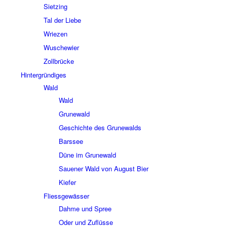
Siet­zing
Tal der Liebe
Wrie­zen
Wusche­wier
Zoll­brücke
Hinter­grün­di­ges
Wald
Wald
Grune­wald
Geschichte des Grune­walds
Bars­see
Düne im Grune­wald
Saue­ner Wald von August Bier
Kiefer
Fliess­ge­wäs­ser
Dahme und Spree
Oder und Zuflüsse