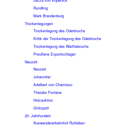
Jacza von Köpe­nick
Rund­ling
Mark Bran­den­burg
Trocken­le­gun­gen
Trocken­le­gung des Oder­bruchs
Kritik der Trocken­le­gung des Oder­bruchs
Trocken­le­gung des Wart­he­bruchs
Preu­ßens Export­schla­ger
Neuzeit
Neuzeit
Johan­ni­ter
Adel­bert von Chamisso
Theo­dor Fontane
Holz­auk­tion
Grütz­pott
20. Jahr­hun­dert
Auswan­de­rer­bahn­hof Ruhle­ben