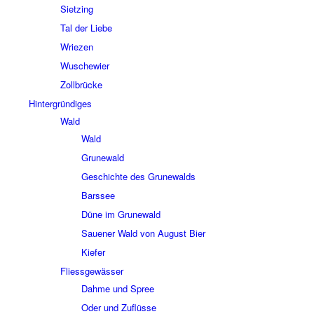
Siet­zing
Tal der Liebe
Wrie­zen
Wusche­wier
Zoll­brücke
Hinter­grün­di­ges
Wald
Wald
Grune­wald
Geschichte des Grune­walds
Bars­see
Düne im Grune­wald
Saue­ner Wald von August Bier
Kiefer
Fliess­ge­wäs­ser
Dahme und Spree
Oder und Zuflüsse