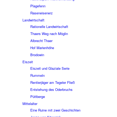
Plage­fenn
Rasen­ei­sen­erz
Land­wirt­schaft
Ratio­nelle Land­wirt­schaft
Thaers Weg nach Möglin
Albrecht Thaer
Hof Mari­en­höhe
Brodo­win
Eiszeit
Eiszeit und Glaziale Serie
Rummeln
Rentier­jä­ger am Tege­ler Fließ
Entste­hung des Oder­bruchs
Pütt­berge
Mittel­al­ter
Eine Ruine mit zwei Geschich­ten