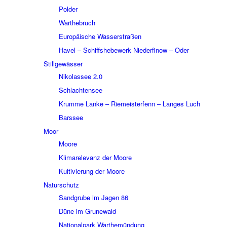
Polder
Wart­he­bruch
Euro­päi­sche Wasser­stra­ßen
Havel – Schiffs­he­be­werk Nieder­fi­now – Oder
Still­ge­wäs­ser
Niko­las­see 2.0
Schlach­ten­see
Krumme Lanke – Riemei­ster­fenn – Langes Luch
Bars­see
Moor
Moore
Klima­re­le­vanz der Moore
Kulti­vie­rung der Moore
Natur­schutz
Sand­grube im Jagen 86
Düne im Grune­wald
Natio­nal­park Warthe­mün­dung