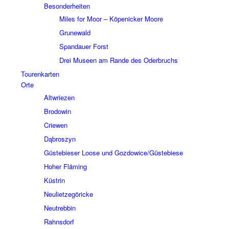
Beson­der­hei­ten
Miles for Moor – Köpe­nicker Moore
Grune­wald
Span­dauer Forst
Drei Museen am Rande des Oder­bruchs
Touren­kar­ten
Orte
Altwrie­zen
Brodo­win
Crie­wen
Dąbros­zyn
Güste­bie­ser Loose und Gozdowice/Güstebiese
Hoher Fläming
Küstrin
Neuliet­ze­gö­ricke
Neutreb­bin
Rahns­dorf