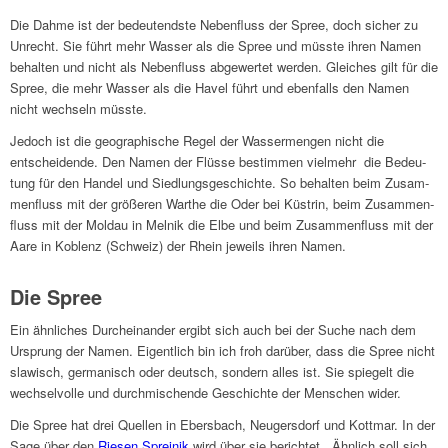
Die Dahme ist der bedeu­tend­ste Neben­fluss der Spree, doch sicher zu
Unrecht. Sie führt mehr Wasser als die Spree und müsste ihren Namen
behal­ten und nicht als Neben­fluss abge­wer­tet werden. Glei­ches gilt für die
Spree, die mehr Wasser als die Havel führt und eben­falls den Namen
nicht wech­seln müsste.
Jedoch ist die geogra­phi­sche Regel der Wasser­men­gen nicht die
entschei­dende. Den Namen der Flüsse bestim­men viel­mehr die Bedeu­
tung für den Handel und Sied­lungs­ge­schichte. So behal­ten beim Zusam­
men­fluss mit der größe­ren Warthe die Oder bei Küstrin, beim Zusam­men­
fluss mit der Moldau in Melnik die Elbe und beim Zusam­men­fluss mit der
Aare in Koblenz (Schweiz) der Rhein jeweils ihren Namen.
Die Spree
Ein ähnli­ches Durch­ein­an­der ergibt sich auch bei der Suche nach dem
Ursprung der Namen. Eigent­lich bin ich froh darüber, dass die Spree nicht
slawisch, germa­nisch oder deutsch, sondern alles ist. Sie spie­gelt die
wech­sel­volle und durch­mi­schende Geschichte der Menschen wider.
Die Spree hat drei Quel­len in Ebers­bach, Neugers­dorf und Kott­mar. In der
Sage über den
Riesen Spre­j­nik
wird über sie berich­tet . Ähnlich soll sich