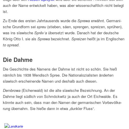
auch der Name entwickelt haben, was aber wissen­schaft­lich nicht belegt
ist.
Zu Ende des ersten Jahr­tau­sends wurde die
Sprewa
erwähnt. Germa­ni­
sche Grund­form sei
spreu
(stie­ben, säen, spren­gen, sprei­zen, sprü­hen),
was ins slawi­sche
Sprěv’a
über­setzt wurde. Danach hat der deut­sche
König Otto I. sie als
Sprewa
bezeich­net.
Sprei­zen
heißt ja im Engli­schen
to spread
.
Die Dahme
Die Geschichte des Namens der Dahme ist nicht so schön. Sie hieß
nämlich bis 1938 Wendisch Spree. Die Natio­na­lo­zia­li­sten änder­ten
slawisch erschei­nende Namen und deshalb auch diesen.
Dembrowa
(Eichen­wald) ist die alte slawi­sche Bezeich­nung. An der
Dahme liegt südlich von Schmöck­witz ja auch der Ort Eich­walde. Es
könnte auch sein, dass man den Namen der germa­ni­schen Vorbe­völ­ke­
rung über­nahm. Sie hieße dann in etwa „dunk­ler Fluss“.