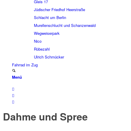
Gleis 17
Jüdi­scher Fried­hof Heer­straße
Schlacht um Berlin
Murel­len­schlucht und Schan­zen­wald
Wegwei­ser­park
Nico
Rübe­zahl
Ulrich Schmücker
Fahr­rad im Zug
Menü
Dahme und Spree