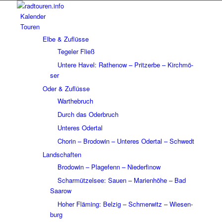
Kalen­der
Touren
Elbe & Zuflüsse
Tege­ler Fließ
Untere Havel: Rathe­now – Prit­zerbe – Kirch­mö­
ser
Oder & Zuflüsse
Wart­he­bruch
Durch das Oder­bruch
Unte­res Oder­tal
Chorin – Brodo­win – Unte­res Oder­tal – Schwedt
Land­schaf­ten
Brodo­win – Plage­fenn – Nieder­fi­now
Schar­müt­zel­see: Sauen – Mari­en­höhe – Bad
Saarow
Hoher Fläming: Belzig – Schmer­witz – Wiesen­
burg