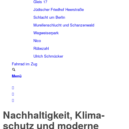
Gleis 17
Jüdi­scher Fried­hof Heer­straße
Schlacht um Berlin
Murel­len­schlucht und Schan­zen­wald
Wegwei­ser­park
Nico
Rübe­zahl
Ulrich Schmücker
Fahr­rad im Zug
Menü
Nach­hal­tig­keit, Klima­
schutz und moderne