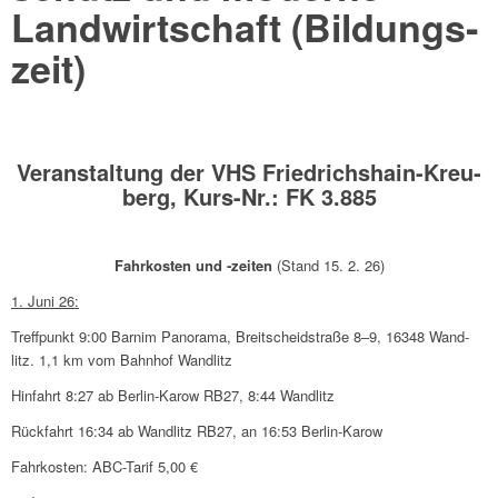
Land­wirt­schaft (Bildungs­
zeit)
Veran­stal­tung der VHS Fried­richs­hain-Kreu­
berg, Kurs-Nr.: FK 3.885
Fahr­ko­sten und ‑zeiten
(Stand 15. 2. 26)
1. Juni 26:
Treff­punkt 9:00 Barnim Panorama, Breit­scheids­traße 8–9, 16348 Wand­
litz. 1,1 km vom Bahn­hof Wand­litz
Hinfahrt 8:27 ab Berlin-Karow RB27, 8:44 Wand­litz
Rück­fahrt 16:34 ab Wand­litz RB27, an 16:53 Berlin-Karow
Fahr­ko­sten: ABC-Tarif 5,00 €