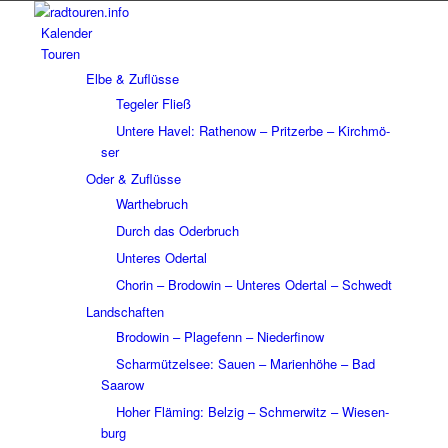
Kalen­der
Touren
Elbe & Zuflüsse
Tege­ler Fließ
Untere Havel: Rathe­now – Prit­zerbe – Kirch­mö­
ser
Oder & Zuflüsse
Wart­he­bruch
Durch das Oder­bruch
Unte­res Oder­tal
Chorin – Brodo­win – Unte­res Oder­tal – Schwedt
Land­schaf­ten
Brodo­win – Plage­fenn – Nieder­fi­now
Schar­müt­zel­see: Sauen – Mari­en­höhe – Bad
Saarow
Hoher Fläming: Belzig – Schmer­witz – Wiesen­
burg