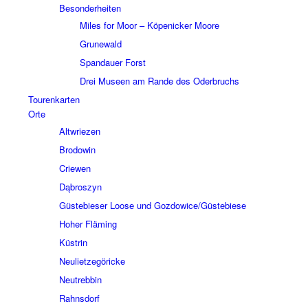
Beson­der­hei­ten
Miles for Moor – Köpe­nicker Moore
Grune­wald
Span­dauer Forst
Drei Museen am Rande des Oder­bruchs
Touren­kar­ten
Orte
Altwrie­zen
Brodo­win
Crie­wen
Dąbros­zyn
Güste­bie­ser Loose und Gozdowice/Güstebiese
Hoher Fläming
Küstrin
Neuliet­ze­gö­ricke
Neutreb­bin
Rahns­dorf