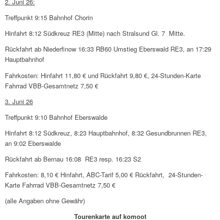
2. Juni 26:
Treff­punkt 9:15 Bahn­hof Chorin
Hinfahrt 8:12 Südkreuz RE3 (Mitte) nach Stral­sund Gl. 7 Mitte.
Rück­fahrt ab Nieder­fi­now 16:33 RB60 Umstieg Ebers­wald RE3, an 17:29
Haupt­bahn­hof
Fahr­ko­sten: Hinfahrt 11,80 € und Rück­fahrt 9,80 €, 24-Stun­den-Karte
Fahr­rad VBB-Gesamt­netz 7,50 €
3. Juni 26
Treff­punkt 9:10 Bahn­hof Ebers­walde
Hinfahrt 8:12 Südkreuz, 8:23 Haupt­bahn­hof, 8:32 Gesund­brun­nen RE3,
an 9:02 Ebers­walde
Rück­fahrt ab Bernau 16:08 RE3 resp. 16:23 S2
Fahr­ko­sten: 8,10 € Hinfahrt, ABC-Tarif 5,00 € Rück­fahrt, 24-Stun­den-
Karte Fahr­rad VBB-Gesamt­netz 7,50 €
(alle Anga­ben ohne Gewähr)
Touren­karte auf komoot