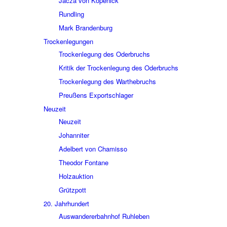
Jacza von Köpe­nick
Rund­ling
Mark Bran­den­burg
Trocken­le­gun­gen
Trocken­le­gung des Oder­bruchs
Kritik der Trocken­le­gung des Oder­bruchs
Trocken­le­gung des Wart­he­bruchs
Preu­ßens Export­schla­ger
Neuzeit
Neuzeit
Johan­ni­ter
Adel­bert von Chamisso
Theo­dor Fontane
Holz­auk­tion
Grütz­pott
20. Jahr­hun­dert
Auswan­de­rer­bahn­hof Ruhle­ben