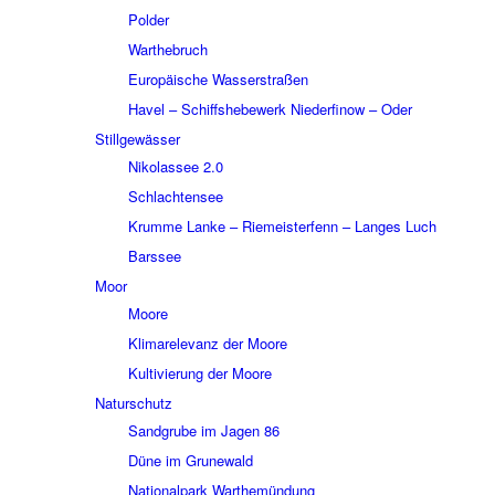
Polder
Wart­he­bruch
Euro­päi­sche Wasser­stra­ßen
Havel – Schiffs­he­be­werk Nieder­fi­now – Oder
Still­ge­wäs­ser
Niko­las­see 2.0
Schlach­ten­see
Krumme Lanke – Riemei­ster­fenn – Langes Luch
Bars­see
Moor
Moore
Klima­re­le­vanz der Moore
Kulti­vie­rung der Moore
Natur­schutz
Sand­grube im Jagen 86
Düne im Grune­wald
Natio­nal­park Warthe­mün­dung