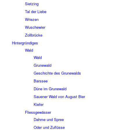
Siet­zing
Tal der Liebe
Wrie­zen
Wusche­wier
Zoll­brücke
Hinter­grün­di­ges
Wald
Wald
Grune­wald
Geschichte des Grune­walds
Bars­see
Düne im Grune­wald
Saue­ner Wald von August Bier
Kiefer
Fliess­ge­wäs­ser
Dahme und Spree
Oder und Zuflüsse