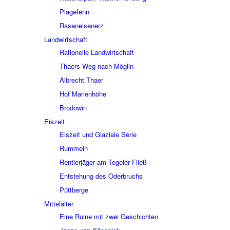
Plage­fenn
Rasen­ei­sen­erz
Land­wirt­schaft
Ratio­nelle Land­wirt­schaft
Thaers Weg nach Möglin
Albrecht Thaer
Hof Mari­en­höhe
Brodo­win
Eiszeit
Eiszeit und Glaziale Serie
Rummeln
Rentier­jä­ger am Tege­ler Fließ
Entste­hung des Oder­bruchs
Pütt­berge
Mittel­al­ter
Eine Ruine mit zwei Geschich­ten