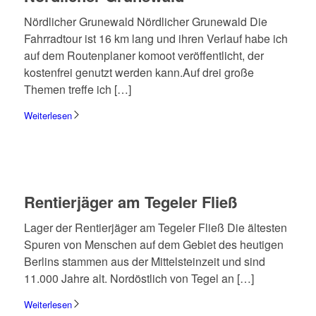
Nörd­li­cher Grune­wald Nörd­li­cher Grune­wald Die
Fahr­rad­tour ist 16 km lang und ihren Verlauf habe ich
auf dem Routen­pla­ner komoot veröf­fent­licht, der
kosten­frei genutzt werden kann.Auf drei große
Themen treffe ich […]
Weiterlesen
Rentier­jä­ger am Tege­ler Fließ
Lager der Rentier­jä­ger am Tege­ler Fließ Die älte­sten
Spuren von Menschen auf dem Gebiet des heuti­gen
Berlins stam­men aus der Mittel­stein­zeit und sind
11.000 Jahre alt. Nord­öst­lich von Tegel an […]
Weiterlesen