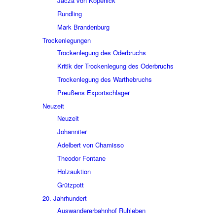
Jacza von Köpe­nick
Rund­ling
Mark Bran­den­burg
Trocken­le­gun­gen
Trocken­le­gung des Oder­bruchs
Kritik der Trocken­le­gung des Oder­bruchs
Trocken­le­gung des Wart­he­bruchs
Preu­ßens Export­schla­ger
Neuzeit
Neuzeit
Johan­ni­ter
Adel­bert von Chamisso
Theo­dor Fontane
Holz­auk­tion
Grütz­pott
20. Jahr­hun­dert
Auswan­de­rer­bahn­hof Ruhle­ben