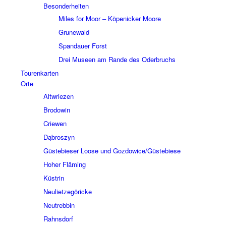
Beson­der­hei­ten
Miles for Moor – Köpe­nicker Moore
Grune­wald
Span­dauer Forst
Drei Museen am Rande des Oder­bruchs
Touren­kar­ten
Orte
Altwrie­zen
Brodo­win
Crie­wen
Dąbros­zyn
Güste­bie­ser Loose und Gozdowice/Güstebiese
Hoher Fläming
Küstrin
Neuliet­ze­gö­ricke
Neutreb­bin
Rahns­dorf