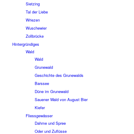
Siet­zing
Tal der Liebe
Wrie­zen
Wusche­wier
Zoll­brücke
Hinter­grün­di­ges
Wald
Wald
Grune­wald
Geschichte des Grune­walds
Bars­see
Düne im Grune­wald
Saue­ner Wald von August Bier
Kiefer
Fliess­ge­wäs­ser
Dahme und Spree
Oder und Zuflüsse