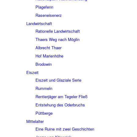
Plage­fenn
Rasen­ei­sen­erz
Land­wirt­schaft
Ratio­nelle Land­wirt­schaft
Thaers Weg nach Möglin
Albrecht Thaer
Hof Mari­en­höhe
Brodo­win
Eiszeit
Eiszeit und Glaziale Serie
Rummeln
Rentier­jä­ger am Tege­ler Fließ
Entste­hung des Oder­bruchs
Pütt­berge
Mittel­al­ter
Eine Ruine mit zwei Geschich­ten