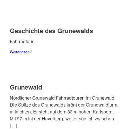
Geschichte des Grune­walds
Fahr­rad­tour
Weiterlesen
Grune­wald
Nörd­li­cher Grune­wald Fahr­rad­tou­ren im Grune­wald
Die Spitze des Grune­walds krönt der Grune­wald­turm,
mitnich­ten. Er steht auf dem 83 m hohen Karls­berg.
Mit 97 m ist der Havel­berg, weiter südlich zwischen
[…]