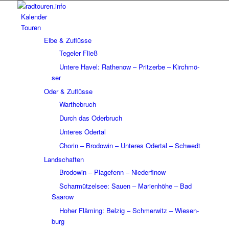
Kalen­der
Touren
Elbe & Zuflüsse
Tege­ler Fließ
Untere Havel: Rathe­now – Prit­zerbe – Kirch­mö­
ser
Oder & Zuflüsse
Wart­he­bruch
Durch das Oder­bruch
Unte­res Oder­tal
Chorin – Brodo­win – Unte­res Oder­tal – Schwedt
Land­schaf­ten
Brodo­win – Plage­fenn – Nieder­fi­now
Schar­müt­zel­see: Sauen – Mari­en­höhe – Bad
Saarow
Hoher Fläming: Belzig – Schmer­witz – Wiesen­
burg