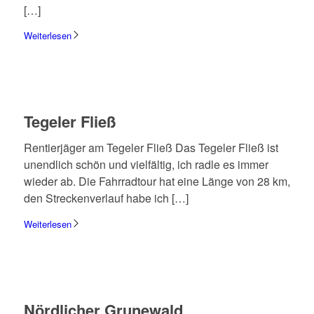
[…]
Weiterlesen
Tege­ler Fließ
Rentier­jä­ger am Tege­ler Fließ Das Tege­ler Fließ ist
unend­lich schön und viel­fäl­tig, ich radle es immer
wieder ab. Die Fahr­rad­tour hat eine Länge von 28 km,
den Strecken­ver­lauf habe ich […]
Weiterlesen
Nörd­li­cher Grune­wald