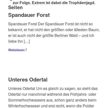
zur Folge. Extrem ist dabei die Trophä­en­jagd.
Seiten
Span­dauer Forst
Span­dauer Forst Der Span­dauer Forst ist nicht so
bekannt, er hat nicht den größ­ten oder älte­sten Baum,
er ist auch nicht der größte Berli­ner Wald – und ich
liebe ihn […]
Weiterlesen
Unte­res Oder­tal
Unte­res Oder­tal Um es gleich zu sagen, so sieht das
Oder­tal nur manch­mal während des Früh­­jahrs- oder
Sommer­hoch­was­sers aus, schon ganz anders beim
Winter­hoch­was­ser und erst recht, wenn die Polder