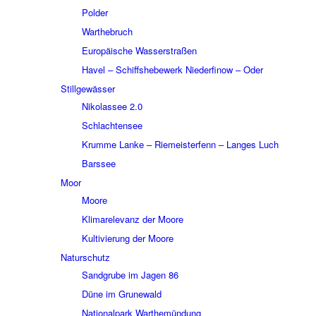
Polder
Wart­he­bruch
Euro­päi­sche Wasser­stra­ßen
Havel – Schiffs­he­be­werk Nieder­fi­now – Oder
Still­ge­wäs­ser
Niko­las­see 2.0
Schlach­ten­see
Krumme Lanke – Riemei­ster­fenn – Langes Luch
Bars­see
Moor
Moore
Klima­re­le­vanz der Moore
Kulti­vie­rung der Moore
Natur­schutz
Sand­grube im Jagen 86
Düne im Grune­wald
Natio­nal­park Warthe­mün­dung