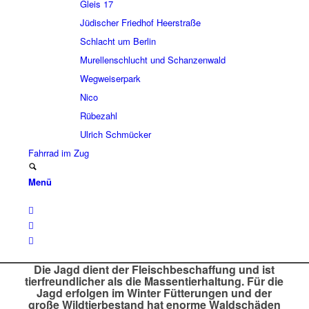
Gleis 17
Jüdi­scher Fried­hof Heer­straße
Schlacht um Berlin
Murel­len­schlucht und Schan­zen­wald
Wegwei­ser­park
Nico
Rübe­zahl
Ulrich Schmücker
Fahr­rad im Zug
Menü
Die Jagd dient der Fleisch­be­schaf­fung und ist
tier­freund­li­cher als die Massen­tier­hal­tung. Für die
Jagd erfol­gen im Winter Fütte­run­gen und der
große Wild­tier­be­stand hat enorme Wald­schä­den