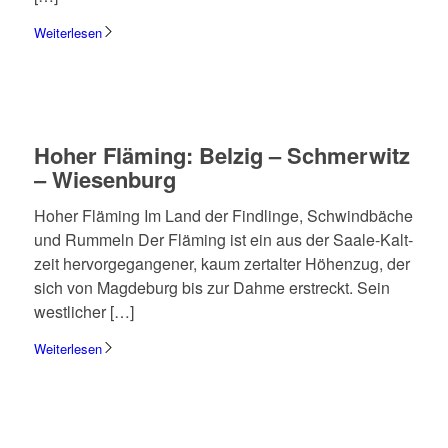
Weiterlesen
Hoher Fläming: Belzig – Schmer­witz
– Wiesen­burg
Hoher Fläming Im Land der Find­linge, Schwind­bä­che
und Rummeln Der Fläming ist ein aus der Saale-Kalt­­
zeit hervor­ge­gan­ge­ner, kaum zertal­ter Höhen­zug, der
sich von Magde­burg bis zur Dahme erstreckt. Sein
west­li­cher […]
Weiterlesen