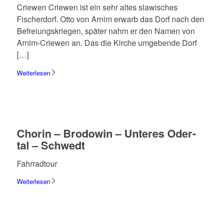
Crie­wen Crie­wen ist ein sehr altes slawi­sches
Fischer­dorf. Otto von Arnim erwarb das Dorf nach den
Befrei­ungs­krie­gen, später nahm er den Namen von
Arnim-Crie­­wen an. Das die Kirche umge­bende Dorf
[…]
Weiterlesen
Chorin – Brodo­win – Unte­res Oder­
tal – Schwedt
Fahr­rad­tour
Weiterlesen