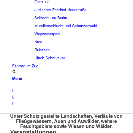
Gleis 17
Jüdi­scher Fried­hof Heer­straße
Schlacht um Berlin
Murel­len­schlucht und Schan­zen­wald
Wegwei­ser­park
Nico
Rübe­zahl
Ulrich Schmücker
Fahr­rad im Zug
Menü
Unter Schutz gestellte Land­schaf­ten, Verläufe von
Fließ­ge­wäs­sern, Auen und Auwäl­der, weitere
Feucht­ge­biete sowie Wiesen und Wälder.
Veranstaltungen