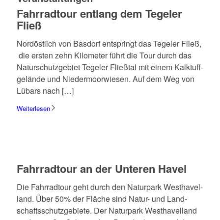
Fahr­rad­tour entlang dem Tege­ler
Fließ
Nord­öst­lich von Basdorf entspringt das Tege­ler Fließ,
die ersten zehn Kilo­me­ter führt die Tour durch das
Natur­schutz­ge­biet Tege­ler Fließ­tal mit einem Kalk­tuff­
ge­lände und Nieder­moor­wie­sen. Auf dem Weg von
Lübars nach […]
Weiterlesen
Fahr­rad­tour an der Unte­ren Havel
Die Fahr­rad­tour geht durch den Natur­park West­ha­vel­
land. Über 50% der Fläche sind Natur- und Land­
schafts­schutz­ge­biete. Der Natur­park West­ha­vel­land