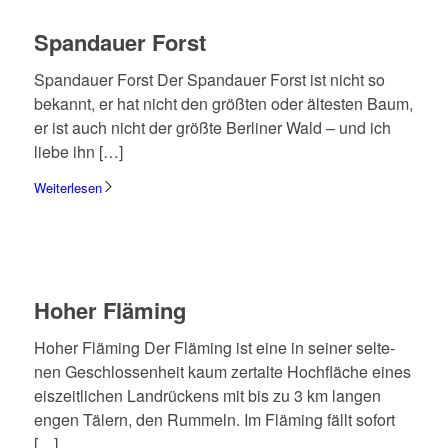
Span­dauer Forst
Span­dauer Forst Der Span­dauer Forst ist nicht so
bekannt, er hat nicht den größ­ten oder älte­sten Baum,
er ist auch nicht der größte Berli­ner Wald – und ich
liebe ihn […]
Weiterlesen
Hoher Fläming
Hoher Fläming Der Fläming ist eine in seiner selte­
nen Geschlos­sen­heit kaum zertalte Hoch­flä­che eines
eiszeit­li­chen Land­rückens mit bis zu 3 km langen
engen Tälern, den Rummeln. Im Fläming fällt sofort
[…]