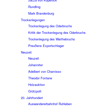
Jacza von Köpe­nick
Rund­ling
Mark Bran­den­burg
Trocken­le­gun­gen
Trocken­le­gung des Oder­bruchs
Kritik der Trocken­le­gung des Oder­bruchs
Trocken­le­gung des Wart­he­bruchs
Preu­ßens Export­schla­ger
Neuzeit
Neuzeit
Johan­ni­ter
Adel­bert von Chamisso
Theo­dor Fontane
Holz­auk­tion
Grütz­pott
20. Jahr­hun­dert
Auswan­de­rer­bahn­hof Ruhle­ben