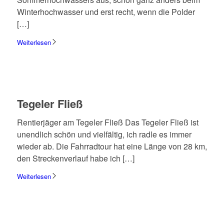
Winter­hoch­was­ser und erst recht, wenn die Polder
[…]
Weiterlesen
Tege­ler Fließ
Rentier­jä­ger am Tege­ler Fließ Das Tege­ler Fließ ist
unend­lich schön und viel­fäl­tig, ich radle es immer
wieder ab. Die Fahr­rad­tour hat eine Länge von 28 km,
den Strecken­ver­lauf habe ich […]
Weiterlesen