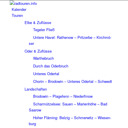
Kalen­der
Touren
Elbe & Zuflüsse
Tege­ler Fließ
Untere Havel: Rathe­now – Prit­zerbe – Kirch­mö­
ser
Oder & Zuflüsse
Wart­he­bruch
Durch das Oder­bruch
Unte­res Oder­tal
Chorin – Brodo­win – Unte­res Oder­tal – Schwedt
Land­schaf­ten
Brodo­win – Plage­fenn – Nieder­fi­now
Schar­müt­zel­see: Sauen – Mari­en­höhe – Bad
Saarow
Hoher Fläming: Belzig – Schmer­witz – Wiesen­
burg