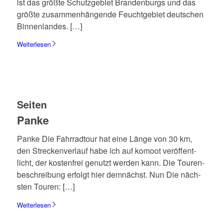
ist das größte Schutz­ge­biet Bran­den­burgs und das
größte zusam­men­hän­gende Feucht­ge­biet deut­schen
Binnen­lan­des. […]
Weiterlesen
Seiten
Panke
Panke Die Fahr­rad­tour hat eine Länge von 30 km,
den Strecken­ver­lauf habe ich auf komoot veröf­fent­
licht, der kosten­frei genutzt werden kann. Die Touren­
be­schrei­bung erfolgt hier demnächst. Nun Die näch­
sten Touren: […]
Weiterlesen