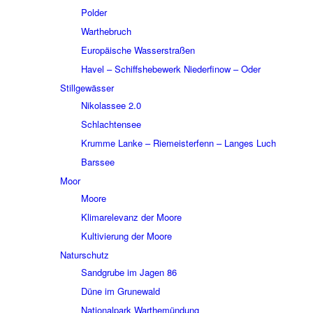
Polder
Wart­he­bruch
Euro­päi­sche Wasser­stra­ßen
Havel – Schiffs­he­be­werk Nieder­fi­now – Oder
Still­ge­wäs­ser
Niko­las­see 2.0
Schlach­ten­see
Krumme Lanke – Riemei­ster­fenn – Langes Luch
Bars­see
Moor
Moore
Klima­re­le­vanz der Moore
Kulti­vie­rung der Moore
Natur­schutz
Sand­grube im Jagen 86
Düne im Grune­wald
Natio­nal­park Warthe­mün­dung