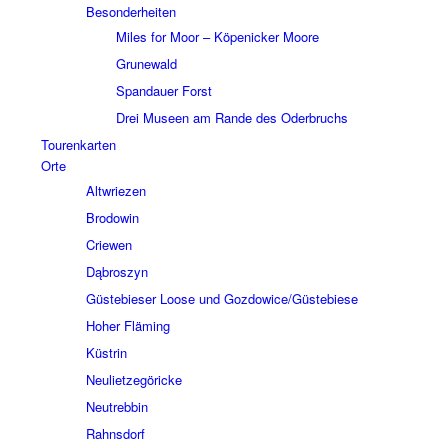
Beson­der­hei­ten
Miles for Moor – Köpe­nicker Moore
Grune­wald
Span­dauer Forst
Drei Museen am Rande des Oder­bruchs
Touren­kar­ten
Orte
Altwrie­zen
Brodo­win
Crie­wen
Dąbros­zyn
Güste­bie­ser Loose und Gozdowice/Güstebiese
Hoher Fläming
Küstrin
Neuliet­ze­gö­ricke
Neutreb­bin
Rahns­dorf