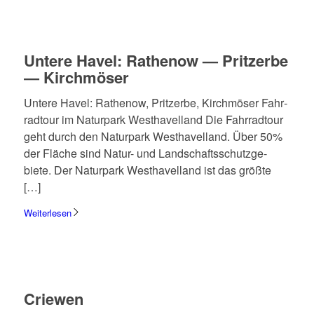
Untere Havel: Rathe­now — Prit­zerbe
— Kirch­mö­ser
Untere Havel: Rathe­now, Prit­zerbe, Kirch­mö­ser Fahr­
rad­tour im Natur­park West­ha­vel­land Die Fahr­rad­tour
geht durch den Natur­park West­ha­vel­land. Über 50%
der Fläche sind Natur- und Land­schafts­schutz­ge­
biete. Der Natur­park West­ha­vel­land ist das größte
[…]
Weiterlesen
Crie­wen