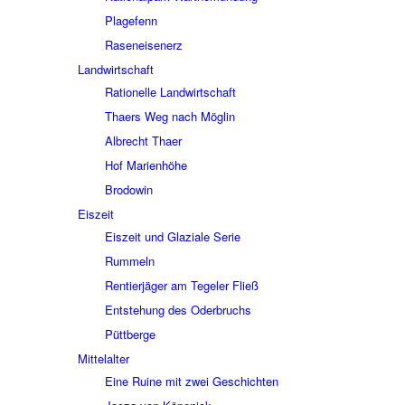
Plage­fenn
Rasen­ei­sen­erz
Land­wirt­schaft
Ratio­nelle Land­wirt­schaft
Thaers Weg nach Möglin
Albrecht Thaer
Hof Mari­en­höhe
Brodo­win
Eiszeit
Eiszeit und Glaziale Serie
Rummeln
Rentier­jä­ger am Tege­ler Fließ
Entste­hung des Oder­bruchs
Pütt­berge
Mittel­al­ter
Eine Ruine mit zwei Geschich­ten