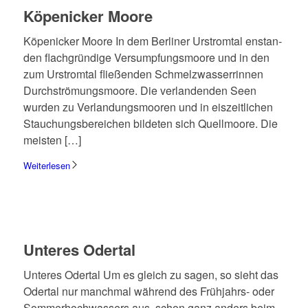
Köpe­nicker Moore
Köpe­nicker Moore In dem Berli­ner Urstrom­tal enstan­
den flach­grün­dige Versump­fungs­moore und in den
zum Urstrom­tal flie­ßen­den Schmelz­was­ser­rin­nen
Durch­strö­mungs­moore. Die verlan­den­den Seen
wurden zu Verlan­dungs­moo­ren und in eiszeit­li­chen
Stau­chungs­be­rei­chen bilde­ten sich Quell­moore. Die
meisten […]
Weiterlesen
Unte­res Oder­tal
Unte­res Oder­tal Um es gleich zu sagen, so sieht das
Oder­tal nur manch­mal während des Früh­­jahrs- oder
Sommer­hoch­was­sers aus, schon ganz anders beim