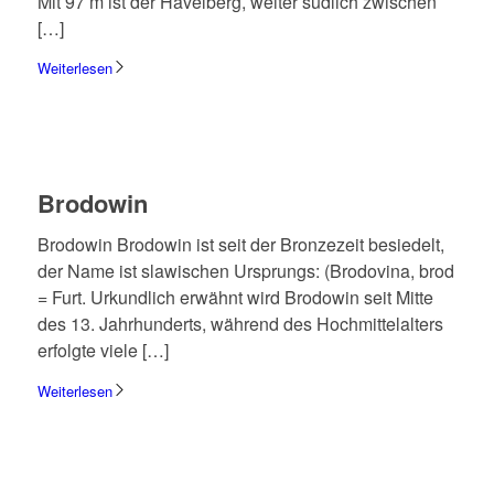
Mit 97 m ist der Havel­berg, weiter südlich zwischen
[…]
Weiterlesen
Brodo­win
Brodo­win Brodo­win ist seit der Bron­ze­zeit besie­delt,
der Name ist slawi­schen Ursprungs: (Brodo­vina, brod
= Furt. Urkund­lich erwähnt wird Brodo­win seit Mitte
des 13. Jahr­hun­derts, während des Hoch­mit­tel­al­ters
erfolgte viele […]
Weiterlesen