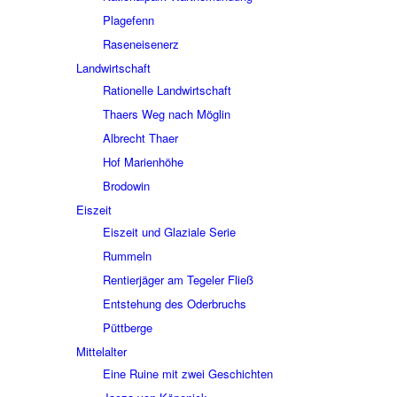
Plage­fenn
Rasen­ei­sen­erz
Land­wirt­schaft
Ratio­nelle Land­wirt­schaft
Thaers Weg nach Möglin
Albrecht Thaer
Hof Mari­en­höhe
Brodo­win
Eiszeit
Eiszeit und Glaziale Serie
Rummeln
Rentier­jä­ger am Tege­ler Fließ
Entste­hung des Oder­bruchs
Pütt­berge
Mittel­al­ter
Eine Ruine mit zwei Geschich­ten