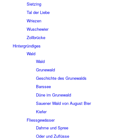
Siet­zing
Tal der Liebe
Wrie­zen
Wusche­wier
Zoll­brücke
Hinter­grün­di­ges
Wald
Wald
Grune­wald
Geschichte des Grune­walds
Bars­see
Düne im Grune­wald
Saue­ner Wald von August Bier
Kiefer
Fliess­ge­wäs­ser
Dahme und Spree
Oder und Zuflüsse