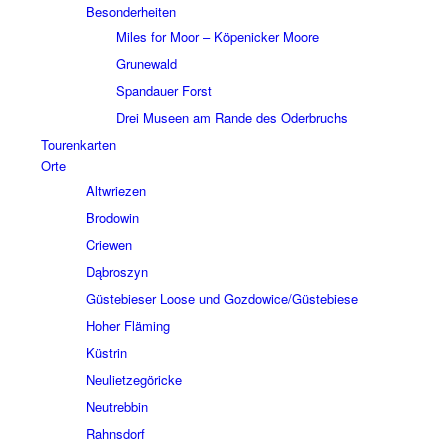
Beson­der­hei­ten
Miles for Moor – Köpe­nicker Moore
Grune­wald
Span­dauer Forst
Drei Museen am Rande des Oder­bruchs
Touren­kar­ten
Orte
Altwrie­zen
Brodo­win
Crie­wen
Dąbros­zyn
Güste­bie­ser Loose und Gozdowice/Güstebiese
Hoher Fläming
Küstrin
Neuliet­ze­gö­ricke
Neutreb­bin
Rahns­dorf