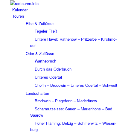
Kalen­der
Touren
Elbe & Zuflüsse
Tege­ler Fließ
Untere Havel: Rathe­now – Prit­zerbe – Kirch­mö­
ser
Oder & Zuflüsse
Wart­he­bruch
Durch das Oder­bruch
Unte­res Oder­tal
Chorin – Brodo­win – Unte­res Oder­tal – Schwedt
Land­schaf­ten
Brodo­win – Plage­fenn – Nieder­fi­now
Schar­müt­zel­see: Sauen – Mari­en­höhe – Bad
Saarow
Hoher Fläming: Belzig – Schmer­witz – Wiesen­
burg