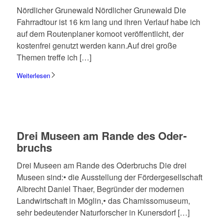
Nörd­li­cher Grune­wald Nörd­li­cher Grune­wald Die
Fahr­rad­tour ist 16 km lang und ihren Verlauf habe ich
auf dem Routen­pla­ner komoot veröf­fent­licht, der
kosten­frei genutzt werden kann.Auf drei große
Themen treffe ich […]
Weiterlesen
Drei Museen am Rande des Oder­
bruchs
Drei Museen am Rande des Oder­bruchs Die drei
Museen sind:• die Ausstel­lung der Förder­ge­sell­schaft
Albrecht Daniel Thaer, Begrün­der der moder­nen
Land­wirt­schaft in Möglin,• das Chamis­so­mu­seum,
sehr bedeu­ten­der Natur­for­scher in Kuners­dorf […]