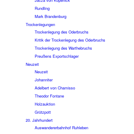
Jacza von Köpe­nick
Rund­ling
Mark Bran­den­burg
Trocken­le­gun­gen
Trocken­le­gung des Oder­bruchs
Kritik der Trocken­le­gung des Oder­bruchs
Trocken­le­gung des Wart­he­bruchs
Preu­ßens Export­schla­ger
Neuzeit
Neuzeit
Johan­ni­ter
Adel­bert von Chamisso
Theo­dor Fontane
Holz­auk­tion
Grütz­pott
20. Jahr­hun­dert
Auswan­de­rer­bahn­hof Ruhle­ben