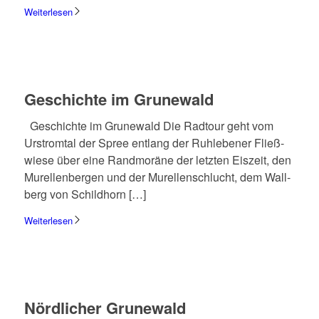
Weiterlesen
Geschichte im Grune­wald
Geschichte im Grune­wald Die Radtour geht vom
Urstrom­tal der Spree entlang der Ruhle­be­ner Fließ­
wiese über eine Rand­mo­räne der letz­ten Eiszeit, den
Murel­len­ber­gen und der Murel­len­schlucht, dem Wall­
berg von Schild­horn […]
Weiterlesen
Nörd­li­cher Grune­wald