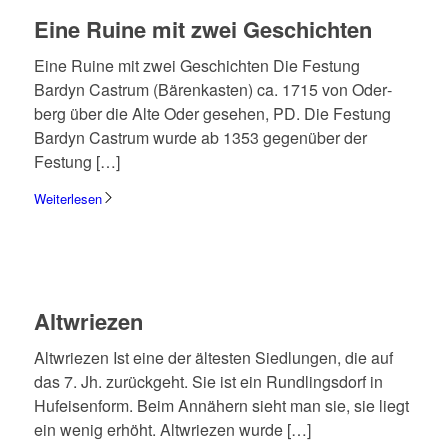
Eine Ruine mit zwei Geschich­ten
Eine Ruine mit zwei Geschich­ten Die Festung
Bardyn Castrum (Bären­ka­sten) ca. 1715 von Oder­
berg über die Alte Oder gese­hen, PD. Die Festung
Bardyn Castrum wurde ab 1353 gegen­über der
Festung […]
Weiterlesen
Altwrie­zen
Altwrie­zen Ist eine der älte­sten Sied­lun­gen, die auf
das 7. Jh. zurück­geht. Sie ist ein Rund­lings­dorf in
Hufei­sen­form. Beim Annä­hern sieht man sie, sie liegt
ein wenig erhöht. Altwrie­zen wurde […]