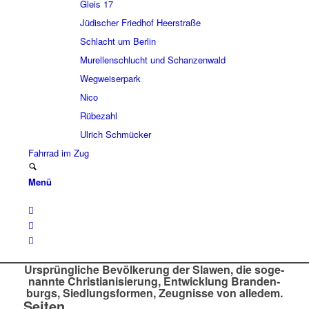
Gleis 17
Jüdi­scher Fried­hof Heer­straße
Schlacht um Berlin
Murel­len­schlucht und Schan­zen­wald
Wegwei­ser­park
Nico
Rübe­zahl
Ulrich Schmücker
Fahr­rad im Zug
Menü
Ursprüng­li­che Bevöl­ke­rung der Slawen, die soge­
nannte Chri­stia­ni­sie­rung, Entwick­lung Bran­den­
burgs, Sied­lungs­for­men, Zeug­nisse von alle­dem.
Seiten