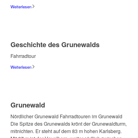
Weiterlesen
Geschichte des Grune­walds
Fahr­rad­tour
Weiterlesen
Grune­wald
Nörd­li­cher Grune­wald Fahr­rad­tou­ren im Grune­wald
Die Spitze des Grune­walds krönt der Grune­wald­turm,
mitnich­ten. Er steht auf dem 83 m hohen Karls­berg.