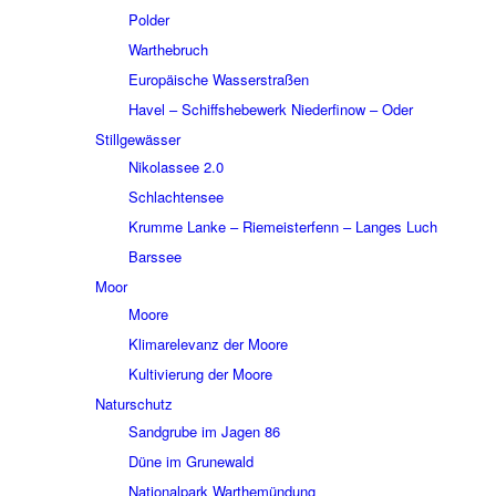
Polder
Wart­he­bruch
Euro­päi­sche Wasser­stra­ßen
Havel – Schiffs­he­be­werk Nieder­fi­now – Oder
Still­ge­wäs­ser
Niko­las­see 2.0
Schlach­ten­see
Krumme Lanke – Riemei­ster­fenn – Langes Luch
Bars­see
Moor
Moore
Klima­re­le­vanz der Moore
Kulti­vie­rung der Moore
Natur­schutz
Sand­grube im Jagen 86
Düne im Grune­wald
Natio­nal­park Warthe­mün­dung