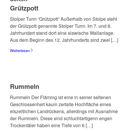
Grütz­pott
Stol­per Turm “Grütz­pott” Außer­halb von Stolpe steht
der Grütz­pott genannte Stol­per Turm. Im 7. und 8.
Jahr­hun­dert stand dort eine slawi­sche Wall­an­lage.
Aus dem Beginn des 12. Jahr­hun­derts sind zwei […]
Weiterlesen
Rummeln
Rummeln Der Fläming ist eine in seiner selte­nen
Geschlos­sen­heit kaum zertalte Hoch­flä­che eines
eiszeit­li­chen Land­rückens, aller­dings mit Ausnahme
der Rummeln. Diese sind schlucht­ar­ti­genn engen
Trocken­tä­ler haben eine Tiefe von 6 […]