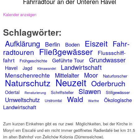
Fahr­rad­tour an der Unte­ren Havel
Kalen­der anzei­gen
Schlag­wör­ter:
Aufklä­rung
Eiszeit
Fahr­
Berlin
Boden
Fließ­ge­wäs­ser
rad­tou­ren
Fluss­schiff­
Grund­was­ser
fahrt
Geführte Tour
Früh­ge­schichte
Land­wirt­schaft
Havel
Jagd
Klima­wan­del
Moor
Menschen­rechte
Mittel­al­ter
Natur­for­scher
Neuzeit
Natur­schutz
Oder­bruch
Slawen
Oder­tal
Schrift­stel­ler
Still­ge­wäs­ser
Rena­tu­rie­rung
Wald
Umwelt­schutz
Ökolo­gi­sche
Urstrom­tal
Warthe
Land­wirt­schaft
Zum kurzen Einkeh­ren gibt es nur zwei Möglich­kei­ten, bei der Kirche in
Moryń ein Eiscafé und ein nicht immer geöff­ne­tes Radlerd­afé bei km 31.5
im alten Bahn­hof von Żelichów Kolo­nia (Dürren­sel­chow).