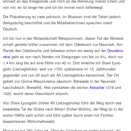
erin­nert an das Kriegs­ende und mich an die Befrei­ung meiner Eltern und
von mir, es ist lange her und ich bin immer noch tief­be­wegt.
Die Plaka­tie­rung ist zwar polnisch, im Museum sind die Tafeln jedoch
drei­spra­chig beschrif­tet und die Mitarbeiter/innen spre­chen meist
Deutsch.
Ich bin nun in der Woiwod­schaft West­pom­mern, dieser Teil der Woiwod­
schaft gehörte früher zusam­men mit dem Oder­bruch zur Neumark. Am
Rande des Oder­bruchs und teil­weise schon ein wenig auf der
Grund­mo­
räne
geht es nun nach Norden mit Stei­gun­gen von bis zu 6%, doch nur
1,4 km lang bis auf eine Höhe von 42 m. Dort errei­che ich Stare Łyso­
górki (Liet­ze­gö­ricke), weit vor 1753, späte­stens im 13. Jahr­hun­dert
gegrün­det und nun oft auch als Alt Liet­ze­gö­ricke bezeich­net. Der Ort
gehört zur Gmina Miesz­ko­wice (deutsch: Bärwalde in der Neumark,
kaschu­bisch: Berwôłd). Hier verstar­ben die letz­ten
Aska­nier
1319 und
1320, womit deren Geschlecht erlosch.
Von Stare Łyso­górki (früher Alt Liet­ze­gö­ricke) führt der Weg durch das
bewal­dete Tal der Slubia nach Moryń (früher Mohrin), der Weg ist in der
ersten Hälfte sehr schön und führt später durch einen mit Fich­ten
bewach­se­nen Wirt­schafts­wald.
Moryń ist gut 750 Jahre alt. Über die Grün­dung ist nichts bekannt, die