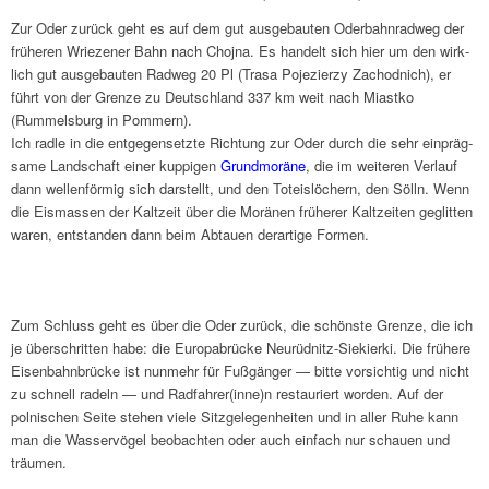
Zur Oder zurück geht es auf dem gut ausge­bau­ten Oder­bahn­rad­weg der
frühe­ren Wrie­ze­ner Bahn nach Chojna. Es handelt sich hier um den wirk­
lich gut ausge­bau­ten Radweg 20 Pl (Trasa Poje­zierzy Zachod­nich), er
führt von der Grenze zu Deutsch­land 337 km weit nach Miastko
(Rummels­burg in Pommern).
Ich radle in die entge­gen­setzte Rich­tung zur Oder durch die sehr einpräg­
same Land­schaft einer kuppi­gen
Grund­mo­räne
, die im weite­ren Verlauf
dann wellen­för­mig sich darstellt, und den Toteis­lö­chern, den Sölln. Wenn
die Eismas­sen der Kalt­zeit über die Morä­nen frühe­rer Kalt­zei­ten geglit­ten
waren, entstan­den dann beim Abtauen derar­tige Formen.
Zum Schluss geht es über die Oder zurück, die schön­ste Grenze, die ich
je über­schrit­ten habe: die Euro­pa­brücke Neurüd­nitz-Siekierki. Die frühere
Eisen­bahn­brücke ist nunmehr für Fußgän­ger — bitte vorsich­tig und nicht
zu schnell radeln — und Radfahrer(inne)n restau­riert worden. Auf der
polni­schen Seite stehen viele Sitz­ge­le­gen­hei­ten und in aller Ruhe kann
man die Wasser­vö­gel beob­ach­ten oder auch einfach nur schauen und
träu­men.