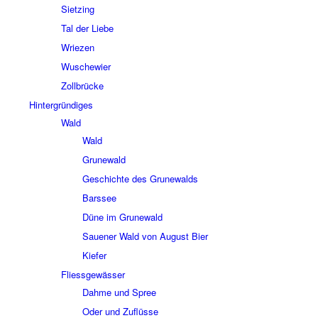
Siet­zing
Tal der Liebe
Wrie­zen
Wusche­wier
Zoll­brücke
Hinter­grün­di­ges
Wald
Wald
Grune­wald
Geschichte des Grune­walds
Bars­see
Düne im Grune­wald
Saue­ner Wald von August Bier
Kiefer
Fliess­ge­wäs­ser
Dahme und Spree
Oder und Zuflüsse