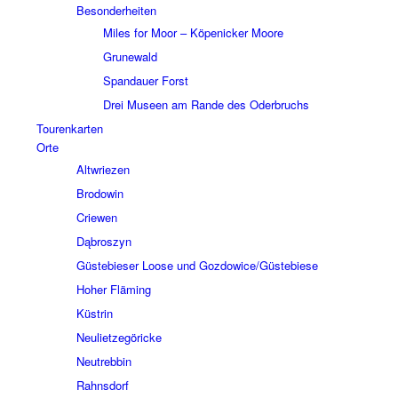
Beson­der­hei­ten
Miles for Moor – Köpe­nicker Moore
Grune­wald
Span­dauer Forst
Drei Museen am Rande des Oder­bruchs
Touren­kar­ten
Orte
Altwrie­zen
Brodo­win
Crie­wen
Dąbros­zyn
Güste­bie­ser Loose und Gozdowice/Güstebiese
Hoher Fläming
Küstrin
Neuliet­ze­gö­ricke
Neutreb­bin
Rahns­dorf