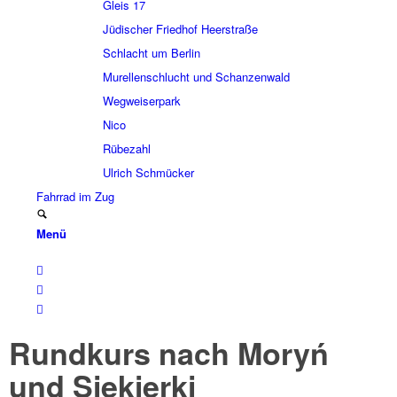
Gleis 17
Jüdi­scher Fried­hof Heer­straße
Schlacht um Berlin
Murel­len­schlucht und Schan­zen­wald
Wegwei­ser­park
Nico
Rübe­zahl
Ulrich Schmücker
Fahr­rad im Zug
Menü
Rund­kurs nach Moryń
und Siekierki