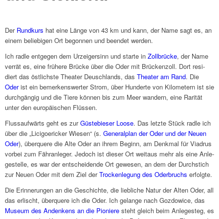
Der
Rund­kurs
hat eine Länge von 43 km und kann, der Name sagt es, an
einem belie­bi­gen Ort begon­nen und been­det werden.
Ich radle entge­gen dem Urzei­ger­sinn und starte in
Zoll­brücke
, der Name
verrät es, eine frühere Brücke über die Oder mit Brücken­zoll. Dort resi­
diert das östlich­ste Thea­ter Deusch­lands, das
Thea­ter am Rand
. Die
Oder
ist ein bemer­kens­wer­ter Strom, über Hunderte von Kilo­me­tern ist sie
durch­gän­gig und die Tiere können bis zum Meer wandern, eine Rari­tät
unter den euro­päi­schen Flüs­sen.
Fluss­auf­wärts geht es zur
Güste­bie­ser Loose
. Das letzte Stück radle ich
über die „Lici­goe­ricker Wiesen“ (s.
Gene­ral­plan der Oder und der Neuen
Oder
), über­quere die Alte Oder an ihrem Beginn, am Denk­mal für Viadrus
vorbei zum Fähr­an­le­ger. Jedoch ist dieser Ort weit­aus mehr als eine Anle­
ge­stelle, es war der entschei­dende Ort gewe­sen, an dem der Durch­stich
zur Neuen Oder mit dem Ziel der
Trocken­le­gung des Oder­bruchs
erfolgte.
Die Erin­ne­run­gen an die Geschichte, die lieb­li­che Natur der Alten Oder, all
das erlischt, über­quere ich die Oder. Ich gelange nach Gozdo­wice, das
Museum des Andenkens an die Pioniere
steht gleich beim Anle­ge­steg, es