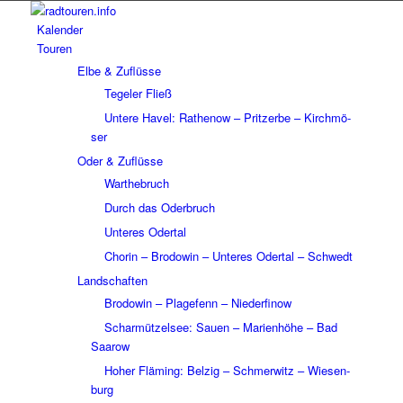
Kalen­der
Touren
Elbe & Zuflüsse
Tege­ler Fließ
Untere Havel: Rathe­now – Prit­zerbe – Kirch­mö­
ser
Oder & Zuflüsse
Wart­he­bruch
Durch das Oder­bruch
Unte­res Oder­tal
Chorin – Brodo­win – Unte­res Oder­tal – Schwedt
Land­schaf­ten
Brodo­win – Plage­fenn – Nieder­fi­now
Schar­müt­zel­see: Sauen – Mari­en­höhe – Bad
Saarow
Hoher Fläming: Belzig – Schmer­witz – Wiesen­
burg