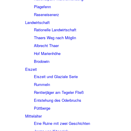
Plage­fenn
Rasen­ei­sen­erz
Land­wirt­schaft
Ratio­nelle Land­wirt­schaft
Thaers Weg nach Möglin
Albrecht Thaer
Hof Mari­en­höhe
Brodo­win
Eiszeit
Eiszeit und Glaziale Serie
Rummeln
Rentier­jä­ger am Tege­ler Fließ
Entste­hung des Oder­bruchs
Pütt­berge
Mittel­al­ter
Eine Ruine mit zwei Geschich­ten