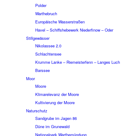
Polder
Wart­he­bruch
Euro­päi­sche Wasser­stra­ßen
Havel – Schiffs­he­be­werk Nieder­fi­now – Oder
Still­ge­wäs­ser
Niko­las­see 2.0
Schlach­ten­see
Krumme Lanke – Riemei­ster­fenn – Langes Luch
Bars­see
Moor
Moore
Klima­re­le­vanz der Moore
Kulti­vie­rung der Moore
Natur­schutz
Sand­grube im Jagen 86
Düne im Grune­wald
Natio­nal­park Warthe­mün­dung