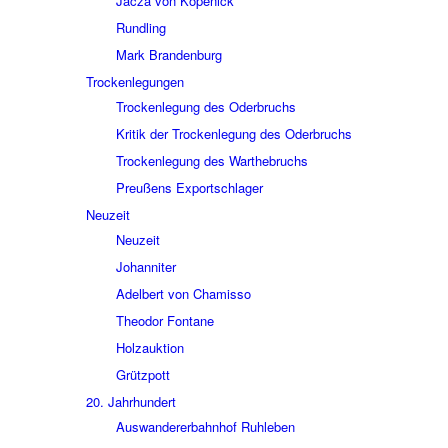
Jacza von Köpe­nick
Rund­ling
Mark Bran­den­burg
Trocken­le­gun­gen
Trocken­le­gung des Oder­bruchs
Kritik der Trocken­le­gung des Oder­bruchs
Trocken­le­gung des Wart­he­bruchs
Preu­ßens Export­schla­ger
Neuzeit
Neuzeit
Johan­ni­ter
Adel­bert von Chamisso
Theo­dor Fontane
Holz­auk­tion
Grütz­pott
20. Jahr­hun­dert
Auswan­de­rer­bahn­hof Ruhle­ben