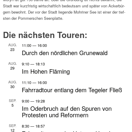
Stadt war kurz­fri­stig wirt­schaft­lich bedeut­sam und später von Acker­bür­
gern bewohnt. Der vor der Stadt liegende Mohr­i­ner See ist einer der tief­
sten der Pommer­schen Seen­platte.
Die näch­sten Touren:
AUG.
11:00
—
16:00
23
Durch den nörd­li­chen Grune­wald
AUG.
9:10
—
18:13
29
Im Hohen Fläming
AUG.
11:10
—
16:00
30
Fahr­rad­tour entlang dem Tege­ler Fließ
SEP.
9:00
—
19:28
5
Im Oder­bruch auf den Spuren von
Prote­sten und Refor­mern
SEP.
8:30
—
18:57
12